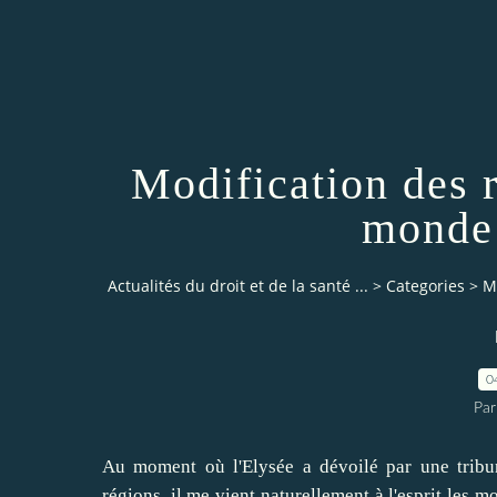
Modification des 
monde 
Actualités du droit et de la santé ...
>
Categories
>
M
0
Par
Au moment où l'Elysée a dévoilé par une tribu
régions, il me vient naturellement à l'esprit les 