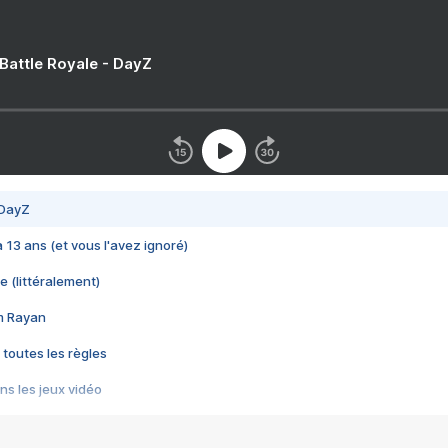
 Battle Royale - DayZ
 DayZ
 a 13 ans (et vous l'avez ignoré)
e (littéralement)
im Rayan
 toutes les règles
s les jeux vidéo
us choquant de Rockstar ? - Le scandale BULLY