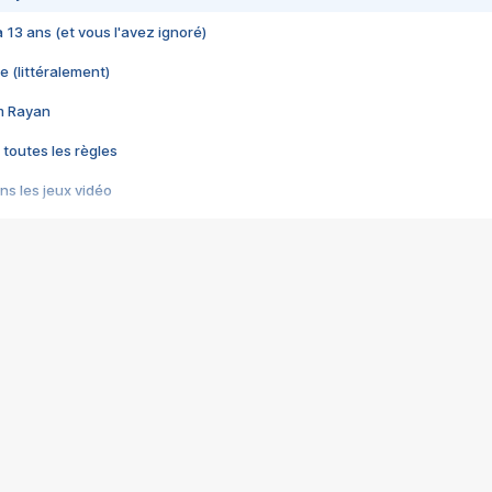
 a 13 ans (et vous l'avez ignoré)
e (littéralement)
im Rayan
 toutes les règles
s les jeux vidéo
us choquant de Rockstar ? - Le scandale BULLY
e plus moche de Steam
du RÊVE tourne au CAUCHEMAR
pendant 8 heures
it… à tort
umiliés par un jeu vidéo
ire - Final Fantasy 8