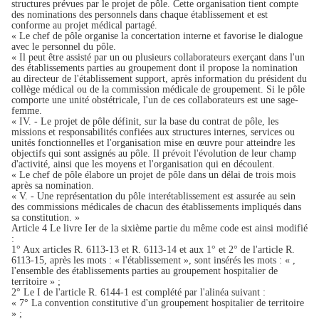
structures prévues par le projet de pôle. Cette organisation tient compte
des nominations des personnels dans chaque établissement et est
conforme au projet médical partagé.
« Le chef de pôle organise la concertation interne et favorise le dialogue
avec le personnel du pôle.
« Il peut être assisté par un ou plusieurs collaborateurs exerçant dans l'un
des établissements parties au groupement dont il propose la nomination
au directeur de l'établissement support, après information du président du
collège médical ou de la commission médicale de groupement. Si le pôle
comporte une unité obstétricale, l'un de ces collaborateurs est une sage-
femme.
« IV. - Le projet de pôle définit, sur la base du contrat de pôle, les
missions et responsabilités confiées aux structures internes, services ou
unités fonctionnelles et l'organisation mise en œuvre pour atteindre les
objectifs qui sont assignés au pôle. Il prévoit l'évolution de leur champ
d'activité, ainsi que les moyens et l'organisation qui en découlent.
« Le chef de pôle élabore un projet de pôle dans un délai de trois mois
après sa nomination.
« V. - Une représentation du pôle interétablissement est assurée au sein
des commissions médicales de chacun des établissements impliqués dans
sa constitution. »
Article 4 Le livre Ier de la sixième partie du même code est ainsi modifié
:
1° Aux articles R. 6113-13 et R. 6113-14 et aux 1° et 2° de l'article R.
6113-15, après les mots : « l'établissement », sont insérés les mots : « ,
l'ensemble des établissements parties au groupement hospitalier de
territoire » ;
2° Le I de l'article R. 6144-1 est complété par l'alinéa suivant :
« 7° La convention constitutive d'un groupement hospitalier de territoire
» ;