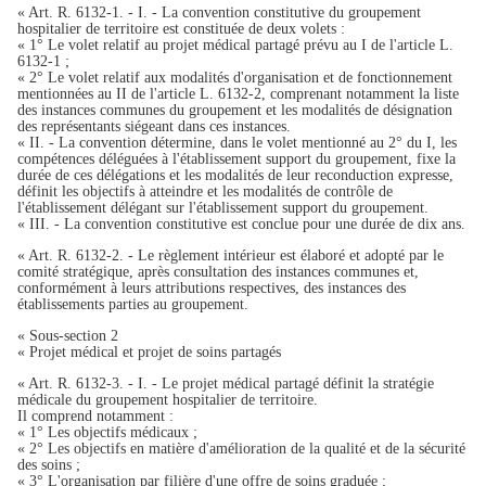
« Art. R. 6132-1. - I. - La convention constitutive du groupement
hospitalier de territoire est constituée de deux volets :
« 1° Le volet relatif au projet médical partagé prévu au I de l'article L.
6132-1 ;
« 2° Le volet relatif aux modalités d'organisation et de fonctionnement
mentionnées au II de l'article L. 6132-2, comprenant notamment la liste
des instances communes du groupement et les modalités de désignation
des représentants siégeant dans ces instances.
« II. - La convention détermine, dans le volet mentionné au 2° du I, les
compétences déléguées à l'établissement support du groupement, fixe la
durée de ces délégations et les modalités de leur reconduction expresse,
définit les objectifs à atteindre et les modalités de contrôle de
l'établissement délégant sur l'établissement support du groupement.
« III. - La convention constitutive est conclue pour une durée de dix ans.
« Art. R. 6132-2. - Le règlement intérieur est élaboré et adopté par le
comité stratégique, après consultation des instances communes et,
conformément à leurs attributions respectives, des instances des
établissements parties au groupement.
« Sous-section 2
« Projet médical et projet de soins partagés
« Art. R. 6132-3. - I. - Le projet médical partagé définit la stratégie
médicale du groupement hospitalier de territoire.
Il comprend notamment :
« 1° Les objectifs médicaux ;
« 2° Les objectifs en matière d'amélioration de la qualité et de la sécurité
des soins ;
« 3° L'organisation par filière d'une offre de soins graduée ;