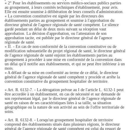
« 2° Pour les établissements ou services médico-sociaux publics parties
au groupement, à leurs comités techniques d'établissement, pour avis.
Elle est ensuite soumise à délibération de leurs conseils d'administration.
« La convention constitutive est signée par les directeurs des
établissements parties au groupement et soumise à l'approbation du
directeur général de l'agence régionale de santé compétent. Le silence
gardé pendant un délai de deux mois suivant sa réception vaut
approbation. La décision d'approbation, ou l'attestation de son
approbation tacite, est publiée par le directeur général de l'agence
régionale de santé.
« II. - En cas de non-conformité de la convention constitutive ou de
modification substantielle du projet régional de santé, le directeur général
de l'agence régionale de santé enjoint les établissements parties au
groupement à procéder à une mise en conformité de la convention dans
un délai qu'il notifie aux établissements, et qui ne peut être inférieur à un
mois.
« A défaut de sa mise en conformité au terme de ce délai, le directeur
général de l'agence régionale de santé compétent y procède et arrête la
convention constitutive du groupement hospitalier de territoire.
« Art. R. 6132-7. - La dérogation prévue au I de l'article L. 6132-1 peut
être accordée à un établissement, en cas de nécessité et sur demande de
son représentant légal, par le directeur général de l'agence régionale de
santé en raison de ses caractéristiques liées à sa taille, sa situation
géographique ou la nature de son activité au sein de l'offre territoriale de
soins.
« Art. R. 6132-8. - Lorsqu'un groupement hospitalier de territoire
comprend des établissements situés dans plusieurs régions, le directeur
général de l'agence régionale de santé compétent est celui du ressort de