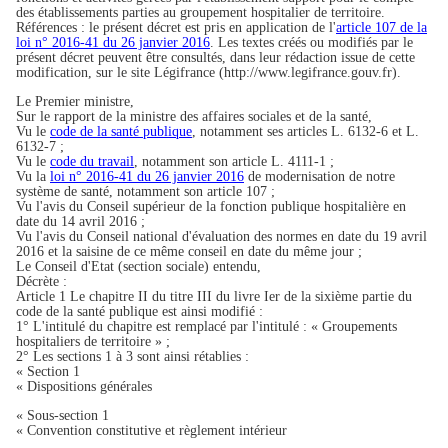
des établissements parties au groupement hospitalier de territoire.
Références : le présent décret est pris en application de l'
article 107 de la
loi n° 2016-41 du 26 janvier 2016
. Les textes créés ou modifiés par le
présent décret peuvent être consultés, dans leur rédaction issue de cette
modification, sur le site Légifrance (http://www.legifrance.gouv.fr).
Le Premier ministre,
Sur le rapport de la ministre des affaires sociales et de la santé,
Vu le
code de la santé publique
, notamment ses articles L. 6132-6 et L.
6132-7 ;
Vu le
code du travail
, notamment son article L. 4111-1 ;
Vu la
loi n° 2016-41 du 26 janvier 2016
de modernisation de notre
système de santé, notamment son article 107 ;
Vu l'avis du Conseil supérieur de la fonction publique hospitalière en
date du 14 avril 2016 ;
Vu l'avis du Conseil national d'évaluation des normes en date du 19 avril
2016 et la saisine de ce même conseil en date du même jour ;
Le Conseil d'Etat (section sociale) entendu,
Décrète :
Article 1 Le chapitre II du titre III du livre Ier de la sixième partie du
code de la santé publique est ainsi modifié :
1° L'intitulé du chapitre est remplacé par l'intitulé : « Groupements
hospitaliers de territoire » ;
2° Les sections 1 à 3 sont ainsi rétablies :
« Section 1
« Dispositions générales
« Sous-section 1
« Convention constitutive et règlement intérieur