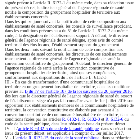
signée prévue à l'article R. 6132-1 du même code, dans sa rédaction issue
du présent décret, le directeur général de l'agence régionale de santé
notifie la composition du groupement hospitalier de territoire aux
établissements concernés.
Dans les quinze jours suivant la notification de cette composition aux
établissements de santé concernés, les conseils de surveillance procèdent,
dans les conditions prévues au a du 5° de l'article L. 6132-2 du même
code, à la désignation de l'établissement support. A défaut, le directeur
général de l'agence régionale de santé désigne, après avis du comité
territorial des élus locaux, l'établissement support du groupement.
Dans les deux mois suivant la notification de cette composition aux
établissements de santé concernés, les directeurs de ces établissements
transmettent au directeur général de l'agence régionale de santé la
convention constitutive du groupement. A défaut, le directeur général de
l'agence régionale de santé arrête la convention constitutive de
groupement hospitalier de territoire, ainsi que ses compétences,
conformément aux dispositions du I de l'article L. 6132-3.
III. - En cas de transformation d'une communauté hospitalière de
territoire en un groupement hospitalier de territoire, dans les conditions
prévues au
B du IV de l'article 107 de la loi susvisée du 26 janvier 2016
,
dès lors que le directeur général de l'agence régionale de santé du ressort
de l'établissement siège n'a pas fait connaître avant le 1er juillet 2016 son
opposition aux établissements membres de la communauté hospitalière de
territoire, la convention constitutive est élaborée par avenant à la
convention constitutive de communauté hospitalière de territoire, dans les
conditions fixées par les articles
R. 6132-1
,
R. 6132-3
et
R. 6132-6
du
code de la santé publique, dans leur rédaction issue du présent décret.
IV. - L'
article R. 6132-5 du code de la santé publique
, dans sa rédaction
issue du présent décret, est applicable à compter du 1er juillet 2017.
V. - L'
article R. 6132-15 du code de la santé publique
, dans sa rédaction