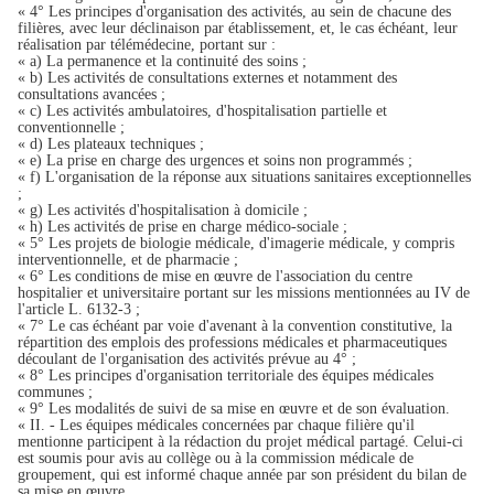
« 4° Les principes d'organisation des activités, au sein de chacune des
filières, avec leur déclinaison par établissement, et, le cas échéant, leur
réalisation par télémédecine, portant sur :
« a) La permanence et la continuité des soins ;
« b) Les activités de consultations externes et notamment des
consultations avancées ;
« c) Les activités ambulatoires, d'hospitalisation partielle et
conventionnelle ;
« d) Les plateaux techniques ;
« e) La prise en charge des urgences et soins non programmés ;
« f) L'organisation de la réponse aux situations sanitaires exceptionnelles
;
« g) Les activités d'hospitalisation à domicile ;
« h) Les activités de prise en charge médico-sociale ;
« 5° Les projets de biologie médicale, d'imagerie médicale, y compris
interventionnelle, et de pharmacie ;
« 6° Les conditions de mise en œuvre de l'association du centre
hospitalier et universitaire portant sur les missions mentionnées au IV de
l'article L. 6132-3 ;
« 7° Le cas échéant par voie d'avenant à la convention constitutive, la
répartition des emplois des professions médicales et pharmaceutiques
découlant de l'organisation des activités prévue au 4° ;
« 8° Les principes d'organisation territoriale des équipes médicales
communes ;
« 9° Les modalités de suivi de sa mise en œuvre et de son évaluation.
« II. - Les équipes médicales concernées par chaque filière qu'il
mentionne participent à la rédaction du projet médical partagé. Celui-ci
est soumis pour avis au collège ou à la commission médicale de
groupement, qui est informé chaque année par son président du bilan de
sa mise en œuvre.