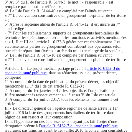
3° Au 3° du II de l'article R. 6144-3, le mot : « responsable » est
remplacé par le mot : « référent » ;
4° Le I de l'article R. 6144-40 est complété par l'alinéa suivant :
« 7° La convention constitutive d'un groupement hospitalier de territoire
» ;
5° Après le septième alinéa de l'article R. 6145-12, il est inséré un 7°
ainsi rédigé :
« 7° Pour les établissements supports de groupements hospitaliers de
territoire, les opérations concernant les fonctions et activités mentionnées
aux I, II et III de l'article L. 6132-3 gérées par cet établissement. Les
établissements parties au groupement contribuent aux opérations selon
une clé de répartition fixée par arrêté du ministre chargé de la santé » ;
6° Le I de l'article R. 6146-10 est complété par l'alinéa suivant :
« 7° La convention constitutive d'un groupement hospitalier de territoire
».
Article 5 I. - Le projet médical partagé prévu à l'
article R. 6132-3 du
code de la santé publique
, dans sa rédaction issue du présent décret,
comprend :
1° A compter de la date de publication du présent décret, les objectifs
mentionnés au 1° du I de cet article R. 6132-3 ;
2° A compter du 1er janvier 2017, les objectifs et l'organisation par
filière mentionnés respectivement au 1° et au 3° du I de cet article ;
3° A compter du 1er juillet 2017, tous les éléments mentionnés à cet
article.
II. - Le directeur général de l'agence régionale de santé arrête le 1er
juillet 2016 la liste des groupements hospitaliers de territoire dans la
région de son ressort et leur composition.
Dans l'hypothèse où des établissements n'ayant pas fait l'objet d'une
dérogation prévue à l'
article R. 6132-7 du code de la santé publique
n'auraient pas transmis avant le 1er juillet 2016 la convention constitutive