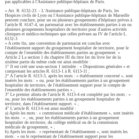
pas applicables à l'Assistance publique-hôpitaux de Paris.
« Art. R. 6132-23. - L'Assistance publique-hôpitaux de Paris, les
Hospices civils de Lyon ou l'Assistance publique-hôpitaux de Marseille
peuvent conclure, pour un ou plusieurs groupements d'hôpitaux prévus à
l'article R. 6147-4, un partenariat avec les établissements parties à un ou
plusieurs groupements hospitaliers de territoire pour d'autres activités
cliniques et médico-techniques que celles prévues au IV de l'article L.
6132-3.
« A cette fin, une convention de partenariat est conclue avec
l'établissement support du groupement hospitalier de territoire, pour le
compte de l'ensemble des établissements parties au groupement. »
Article 2 La section 1 du chapitre III du titre Ier du livre Ier de la
sixième partie du même code est ainsi modifiée :
1° Il est créé une sous-section 1 intitulée : « Dispositions générales » et
comprenant les articles R. 6113-1 à R. 6113-11 ;
2° A l'article R. 6113-3, après les mots : « établissement concerné », sont
insérés les mots : « ou, pour les établissements parties à un groupement
hospitalier de territoire, de l'établissement support pour le compte de
l'ensemble des établissements parties » ;
3° Le premier alinéa de l'article R. 6113-4 est complété par les mots : «
ou, pour les établissements parties à un groupement hospitalier de
territoire, dans l'établissement support. » ;
4° L'article R. 6113-6 est ainsi modifié :
a) Après les mots : « commission médicale d'établissement », sont insérés
les mots : « , ou, pour les établissements parties à un groupement
hospitalier de territoire, du collège médical ou de la commission
médicale de groupement, » ;
b) Après les mots : « représentant de l'établissement », sont insérés les
mots : « ou le représentant de l'établissement support pour les