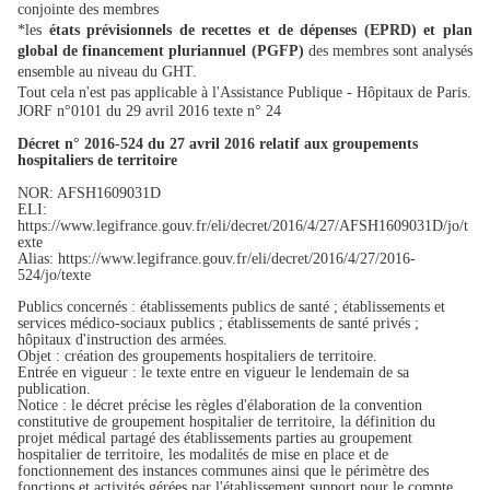
conjointe des membres
*les
états prévisionnels de recettes et de dépenses (EPRD) et plan
global de financement pluriannuel (PGFP)
des membres sont analysés
ensemble au niveau du GHT.
Tout cela n'est pas applicable à l'Assistance Publique - Hôpitaux de Paris.
JORF n°0101 du 29 avril 2016 texte n° 24
Décret n° 2016-524 du 27 avril 2016 relatif aux groupements
hospitaliers de territoire
NOR: AFSH1609031D
ELI:
https://www.legifrance.gouv.fr/eli/decret/2016/4/27/AFSH1609031D/jo/t
exte
Alias: https://www.legifrance.gouv.fr/eli/decret/2016/4/27/2016-
524/jo/texte
Publics concernés : établissements publics de santé ; établissements et
services médico-sociaux publics ; établissements de santé privés ;
hôpitaux d'instruction des armées.
Objet : création des groupements hospitaliers de territoire.
Entrée en vigueur : le texte entre en vigueur le lendemain de sa
publication.
Notice : le décret précise les règles d'élaboration de la convention
constitutive de groupement hospitalier de territoire, la définition du
projet médical partagé des établissements parties au groupement
hospitalier de territoire, les modalités de mise en place et de
fonctionnement des instances communes ainsi que le périmètre des
fonctions et activités gérées par l'établissement support pour le compte