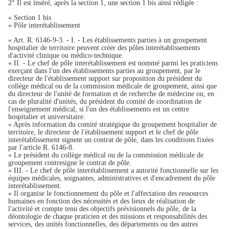
2° Il est inséré, après la section 1, une section 1 bis ainsi rédigée :
« Section 1 bis
« Pôle interétablissement
« Art. R. 6146-9-3. - I. - Les établissements parties à un groupement
hospitalier de territoire peuvent créer des pôles interétablissements
d'activité clinique ou médico-technique.
« II. - Le chef de pôle interétablissement est nommé parmi les praticiens
exerçant dans l'un des établissements parties au groupement, par le
directeur de l'établissement support sur proposition du président du
collège médical ou de la commission médicale de groupement, ainsi que
du directeur de l'unité de formation et de recherche de médecine ou, en
cas de pluralité d'unités, du président du comité de coordination de
l'enseignement médical, si l'un des établissements est un centre
hospitalier et universitaire.
« Après information du comité stratégique du groupement hospitalier de
territoire, le directeur de l'établissement support et le chef de pôle
interétablissement signent un contrat de pôle, dans les conditions fixées
par l'article R. 6146-8.
« Le président du collège médical ou de la commission médicale de
groupement contresigne le contrat de pôle.
« III. - Le chef de pôle interétablissement a autorité fonctionnelle sur les
équipes médicales, soignantes, administratives et d'encadrement du pôle
interétablissement.
« Il organise le fonctionnement du pôle et l'affectation des ressources
humaines en fonction des nécessités et des lieux de réalisation de
l'activité et compte tenu des objectifs prévisionnels du pôle, de la
déontologie de chaque praticien et des missions et responsabilités des
services, des unités fonctionnelles, des départements ou des autres