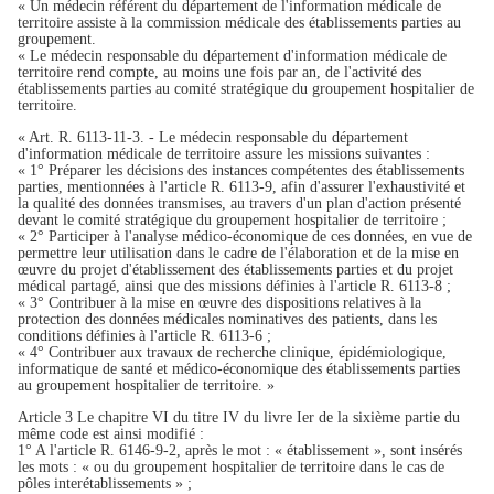
« Un médecin référent du département de l'information médicale de
territoire assiste à la commission médicale des établissements parties au
groupement.
« Le médecin responsable du département d'information médicale de
territoire rend compte, au moins une fois par an, de l'activité des
établissements parties au comité stratégique du groupement hospitalier de
territoire.
« Art. R. 6113-11-3. - Le médecin responsable du département
d'information médicale de territoire assure les missions suivantes :
« 1° Préparer les décisions des instances compétentes des établissements
parties, mentionnées à l'article R. 6113-9, afin d'assurer l'exhaustivité et
la qualité des données transmises, au travers d'un plan d'action présenté
devant le comité stratégique du groupement hospitalier de territoire ;
« 2° Participer à l'analyse médico-économique de ces données, en vue de
permettre leur utilisation dans le cadre de l'élaboration et de la mise en
œuvre du projet d'établissement des établissements parties et du projet
médical partagé, ainsi que des missions définies à l'article R. 6113-8 ;
« 3° Contribuer à la mise en œuvre des dispositions relatives à la
protection des données médicales nominatives des patients, dans les
conditions définies à l'article R. 6113-6 ;
« 4° Contribuer aux travaux de recherche clinique, épidémiologique,
informatique de santé et médico-économique des établissements parties
au groupement hospitalier de territoire. »
Article 3 Le chapitre VI du titre IV du livre Ier de la sixième partie du
même code est ainsi modifié :
1° A l'article R. 6146-9-2, après le mot : « établissement », sont insérés
les mots : « ou du groupement hospitalier de territoire dans le cas de
pôles interétablissements » ;