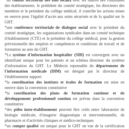
*un
comité territorial des élus locaux
avec les maires des communes
des établissements, le prédident du comité stratégique, les directeurs des
membres et le président du collège médical; il contrôle les actions mises
en oeuvre pour l'égalité d'accès aux soins sécurisés et de la qualité sur le
GHT.
*une
conférence territoriale de dialogue social
avec le président du
comité stratégique, les organsiations syndicales dans un comité technique
d'établissement (CTE) et le président du collège médical, pour la gestion
prévisionnelle des emplois et compétences et conditions de travail et de
formation au sein du GHT.
*Le
système d'information hospitalier (SIH)
est convergent avec un
identifiant unique pour les patients et un schéma directeur du système
d'information du GHT. Le Médecin reponsable du
département de
l'information médicale (DIM)
est désigné par le directeur de
l'établissement support.
*la
coordination des instituts et écoles de formation
est mise en
oeuvre dans la convention constitutive
*la
coordination des plans de formation continue et de
développement professionnel continu
est prévue dans la convention
constitutive
*des
pôles inter-établissement
peuvent être créés entre laboratoire de
biologie médicale, d'imagerie diagnostique et interventionnelle, de
pharmacie et d'activités cliniques et médico-techniques
*un
compte qualité
est unique pour le GHT en vue de la certification