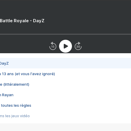
 Battle Royale - DayZ
 DayZ
 a 13 ans (et vous l'avez ignoré)
e (littéralement)
im Rayan
 toutes les règles
s les jeux vidéo
us choquant de Rockstar ? - Le scandale BULLY