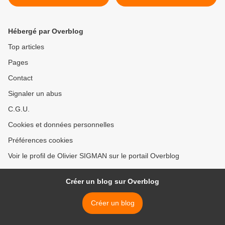
nationale de santé publique
épreuves des concours de
recrutement des
inspecteurs de l'action
Hébergé par Overblog
sanitaire et sociale (IASS) >
Top articles
Pages
Contact
Signaler un abus
C.G.U.
Cookies et données personnelles
Préférences cookies
Voir le profil de Olivier SIGMAN sur le portail Overblog
Créer un blog sur Overblog
Créer un blog