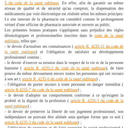
5 du code de la santé publique
. En effet, afin de garantir un même
niveau de qualité et de sécurité qu'au comptoir, la dispensation des
médicaments par voie électronique est réalisée selon les mêmes principes.
Le site internet de la pharmacie est considéré comme le prolongement
virtuel d'une officine de pharmacie autorisée et ouverte au public.
Les présentes bonnes pratiques s'appliquent sans préjudice des règles
déontologiques et professionnelles inscrites dans le
code de la santé
publique
, telles que :
- le devoir d'actualiser ses connaissances (
article R. 4235-11 du code de
la santé publique
) et l'obligation de satisfaire au développement
professionnel continu ;
- le devoir d'exercer sa mission dans le respect de la vie et de la personne
humaine (
article R. 4235-2 du code de la santé publique
), de faire
preuve du même dévouement envers toutes les personnes qui ont recours
à son art (
article R. 4235-6 du code de la santé publique
) ;
- l'obligation de porter secours à toute personne en danger immédiat (
article R.4235-7 du code de la santé publique
) ;
- le devoir d'adopter un comportement conforme à ce qu'exigent la
probité et la dignité de la profession (
article R. 4235-3 du code de la
santé publique
) ;
- le devoir de préserver la liberté de son jugement professionnel, son
indépendance ne pouvant être aliénée sous quelque forme que ce soit (
article R.4235-3 du code de la santé publique
) ;
- l'obligation de respecter et de faire respecter le secret professionnel (