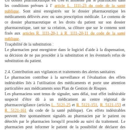
Un dossier pharmaceutique est créé et alimenté par le pharmacien dans
les conditions prévues à l'
article L. 1111-23 du code de la santé
publique
. Sont ainsi enregistrés sur le dossier pharmaceutique les
médicaments délivrés avec ou sans prescription médicale. Le contenu de
ce dossier pharmaceutique et les droits du patient sur son dossier
pharmaceutique, tant sur sa création, sa clôture que sur le contenu sont
fixés aux
articles R. 1111-20-1 à R. 1111-20-11 du code de la santé
publique
.
Traçabilité de la substitution :
Le pharmacien peut enregistrer dans le logiciel d'aide à la dispensation,
sa décision de ne pas procéder à la substitution et les éventuels refus de
substitution du patient.
2.4. Contribution aux vigilances et traitements des alertes sanitaires
Le pharmacien contribue à la surveillance et l'évaluation des effets
indésirables liés à l'utilisation des médicaments et porte une attention
particulière aux médicaments sous Plan de Gestion de Risques.
Les pharmaciens sont tenus de signaler, sans délai, tout effet indésirable
suspecté d'être dû à un médicament au centre régional de
pharmacovigilance (articles
L. 5121-25
et
R. 5121-151
,
R. 5121-153
et
R. 5121-161
du code de la santé publique). Ces effets indésirables
peuvent être spontanément signalés au pharmacien par le patient ou
détectés par le pharmacien lorsqu'il procède au suivi du traitement. Le
pharmacien peut informer le patient de la possibilité de déclarer des