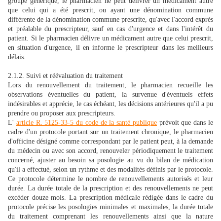
groupe générique, le pharmacien ne peut délivrer un médicament autre
que celui qui a été prescrit, ou ayant une dénomination commune
différente de la dénomination commune prescrite, qu'avec l'accord exprès
et préalable du prescripteur, sauf en cas d'urgence et dans l'intérêt du
patient. Si le pharmacien délivre un médicament autre que celui prescrit,
en situation d'urgence, il en informe le prescripteur dans les meilleurs
délais.
2.1.2. Suivi et réévaluation du traitement
Lors du renouvellement du traitement, le pharmacien recueille les
observations éventuelles du patient, la survenue d'éventuels effets
indésirables et apprécie, le cas échéant, les décisions antérieures qu'il a pu
prendre ou proposer aux prescripteurs.
L'
article R. 5125-33-5 du code de la santé publique
prévoit que dans le
cadre d'un protocole portant sur un traitement chronique, le pharmacien
d'officine désigné comme correspondant par le patient peut, à la demande
du médecin ou avec son accord, renouveler périodiquement le traitement
concerné, ajuster au besoin sa posologie au vu du bilan de médication
qu'il a effectué, selon un rythme et des modalités définis par le protocole.
Ce protocole détermine le nombre de renouvellements autorisés et leur
durée. La durée totale de la prescription et des renouvellements ne peut
excéder douze mois. La prescription médicale rédigée dans le cadre du
protocole précise les posologies minimales et maximales, la durée totale
du traitement comprenant les renouvellements ainsi que la nature