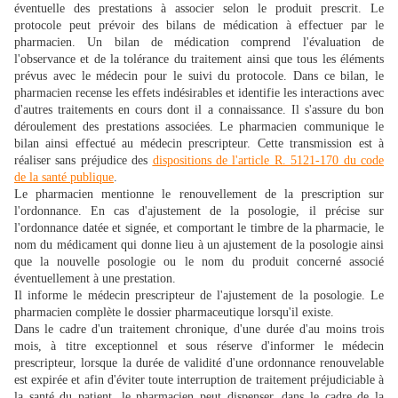
éventuelle des prestations à associer selon le produit prescrit. Le
protocole peut prévoir des bilans de médication à effectuer par le
pharmacien. Un bilan de médication comprend l'évaluation de
l'observance et de la tolérance du traitement ainsi que tous les éléments
prévus avec le médecin pour le suivi du protocole. Dans ce bilan, le
pharmacien recense les effets indésirables et identifie les interactions avec
d'autres traitements en cours dont il a connaissance. Il s'assure du bon
déroulement des prestations associées. Le pharmacien communique le
bilan ainsi effectué au médecin prescripteur. Cette transmission est à
réaliser sans préjudice des
dispositions de l'article R. 5121-170 du code
de la santé publique
.
Le pharmacien mentionne le renouvellement de la prescription sur
l'ordonnance. En cas d'ajustement de la posologie, il précise sur
l'ordonnance datée et signée, et comportant le timbre de la pharmacie, le
nom du médicament qui donne lieu à un ajustement de la posologie ainsi
que la nouvelle posologie ou le nom du produit concerné associé
éventuellement à une prestation.
Il informe le médecin prescripteur de l'ajustement de la posologie. Le
pharmacien complète le dossier pharmaceutique lorsqu'il existe.
Dans le cadre d'un traitement chronique, d'une durée d'au moins trois
mois, à titre exceptionnel et sous réserve d'informer le médecin
prescripteur, lorsque la durée de validité d'une ordonnance renouvelable
est expirée et afin d'éviter toute interruption de traitement préjudiciable à
la santé du patient, le pharmacien peut dispenser, dans le cadre de la