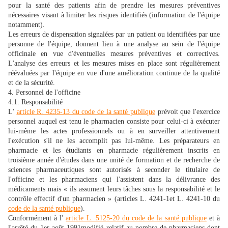
pour la santé des patients afin de prendre les mesures préventives
nécessaires visant à limiter les risques identifiés (information de l'équipe
notamment).
Les erreurs de dispensation signalées par un patient ou identifiées par une
personne de l'équipe, donnent lieu à une analyse au sein de l'équipe
officinale en vue d'éventuelles mesures préventives et correctives.
L'analyse des erreurs et les mesures mises en place sont régulièrement
réévaluées par l'équipe en vue d'une amélioration continue de la qualité
et de la sécurité.
4. Personnel de l'officine
4.1. Responsabilité
L'
article R. 4235-13 du code de la santé publique
prévoit que l'exercice
personnel auquel est tenu le pharmacien consiste pour celui-ci à exécuter
lui-même les actes professionnels ou à en surveiller attentivement
l'exécution s'il ne les accomplit pas lui-même. Les préparateurs en
pharmacie et les étudiants en pharmacie régulièrement inscrits en
troisième année d'études dans une unité de formation et de recherche de
sciences pharmaceutiques sont autorisés à seconder le titulaire de
l'officine et les pharmaciens qui l'assistent dans la délivrance des
médicaments mais « ils assument leurs tâches sous la responsabilité et le
contrôle effectif d'un pharmacien » (articles L. 4241-1et L. 4241-10 du
code de la santé publique
).
Conformément à l'
article L. 5125-20 du code de la santé publique
et à
l'arrêté du 1er août 1991modifié relatif au nombre de pharmaciens dont