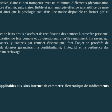
bjective, claire et non trompeuse avec un minimum d’éléments (dénomination
 d’unités, prix claire, lisible et non ambigüe effectué sans artifice de mise
oi ainsi que la posologie sont dans une notice disponible en format pdf et
t de leurs droits d'accès et de rectification des données à caractère personnel
création de leur compte et du questionnaire qu'ils remplissent. Ils savent qui
ances, y compris par courrier électronique, font l'objet de procédés de
 données garantissant la confidentialité, l'intégrité et la pertinence des
s un archivage.
applicables aux sites internet de commerce électronique de médicaments