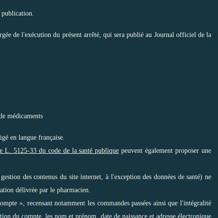
 publication.
argée de l'exécution du présent arrêté, qui sera publié au Journal officiel de la
e de médicaments
igé en langue française.
cle L. 5125-33 du code de la santé publique
peuvent également proposer une
estion des contenus du site internet, à l'exception des données de santé) ne
tation délivrée par le pharmacien.
 compte », recensant notamment les commandes passées ainsi que l'intégralité
ation du compte, les nom et prénom, date de naissance et adresse électronique