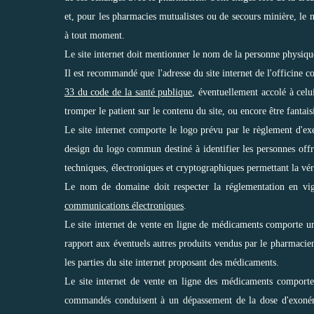
et, pour les pharmacies mutualistes ou de secours minière, le 
à tout moment.
Le site internet doit mentionner le nom de la personne physiq
Il est recommandé que l'adresse du site internet de l'offici
33 du code de la santé publique
, éventuellement accolé à celu
tromper le patient sur le contenu du site, ou encore être fantaisi
Le site internet comporte le logo prévu par le règlement d'
design du logo commun destiné à identifier les personnes offr
techniques, électroniques et cryptographiques permettant la véri
Le nom de domaine doit respecter la réglementation en v
communications électroniques
.
Le site internet de vente en ligne de médicaments comporte un
rapport aux éventuels autres produits vendus par le pharmacien
les parties du site internet proposant des médicaments.
Le site internet de vente en ligne des médicaments comporte
commandés conduisent à un dépassement de la dose d'exonér