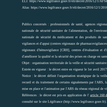
ELI: https://www.legifrance.gouv.fr/eli/decret/2016/12/1/AF
Alias: https://www.legifrance.gouv.fr/eli/decret/2016/12/1/201
Publics concernés : professionnels de santé, agences régio
nationale de sécurité sanitaire de l'alimentation, de l'env
nationale de sécurité du médicament et des produits de san
vigilances et d'appui (centres régionaux de pharmacovigilanc
régionaux d'hémovigilance [CRH], centres d'évaluation et d'
d'améliorer la qualité et la sécurité des prises en charge en sant
Objet : organisation territoriale de la veille et sécurité sanitaire
Entrée en vigueur : le décret entre en vigueur le 1er avril 2017
Notice : le décret définit l'organisation stratégique de la veil
recueil et du traitement de certains signalements par l'ARS, l
mise en place et l'animation par l'ARS du réseau régional de vi
Références : le décret est pris en application de l'
article 160 
consulté sur le site Légifrance (http://www.legifrance.gouv.fr).