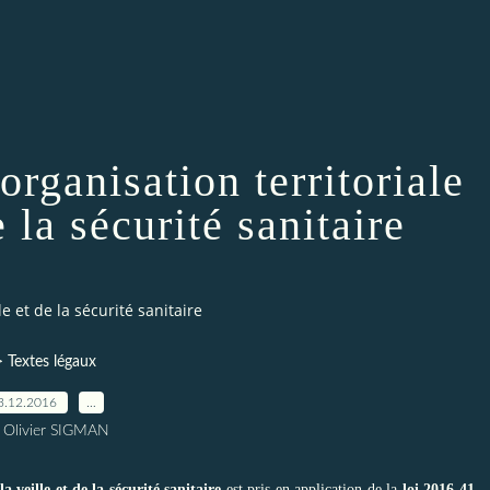
rganisation territoriale
e la sécurité sanitaire
e et de la sécurité sanitaire
> Textes légaux
3.12.2016
…
 Olivier SIGMAN
a veille et de la sécurité sanitaire
est pris en application de la
loi 2016-41