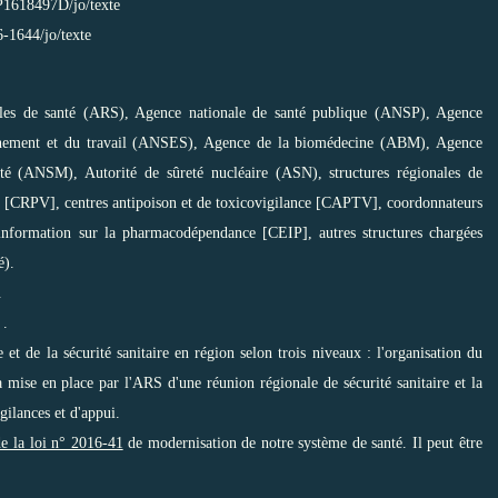
SP1618497D/jo/texte
6-1644/jo/texte
nales de santé (ARS), Agence nationale de santé publique (ANSP), Agence
ironnement et du travail (ANSES), Agence de la biomédecine (ABM), Agence
té (ANSM), Autorité de sûreté nucléaire (ASN), structures régionales de
es [CRPV], centres antipoison et de toxicovigilance [CAPTV], coordonnateurs
information sur la pharmacodépendance [CEIP], autres structures chargées
é).
.
 .
le et de la sécurité sanitaire en région selon trois niveaux : l'organisation du
a mise en place par l'ARS d'une réunion régionale de sécurité sanitaire et la
gilances et d'appui.
de la loi n° 2016-41
de modernisation de notre système de santé. Il peut être