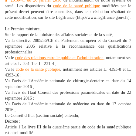
n° 2016-41 du 26 janvier 2016
de modernisation de notre système de
santé. Les dispositions du
code de la santé publique
modifiées par le
présent décret peuvent être consultées, dans leur rédaction résultant de
cette modification, sur le site Légifrance (http://www.legifrance.gouv.fr).
Le Premier ministre,
Sur le rapport de la ministre des affaires sociales et de la santé,
Vu la directive 2005/36/CE du Parlement européen et du Conseil du 7
septembre 2005 relative à la reconnaissance des qualifications
professionnelles ;
Vu le
code des relations entre le public et l'administration
, notamment ses
articles L. 231-1 et L. 231-4 ;
Vu le
code de la santé publique
, notamment ses articles L. 4393-8 et L.
4393-16 ;
Vu l'avis de l'Académie nationale de chirurgie-dentaire en date du 14
septembre 2016 ;
Vu l'avis du Haut Conseil des professions paramédicales en date du 22
septembre 2016 ;
Vu l'avis de l'Académie nationale de médecine en date du 13 octobre
2016 ;
Le Conseil d'Etat (section sociale) entendu,
Décrète :
Article 1 Le livre III de la quatrième partie du code de la santé publique
est ainsi modifié :