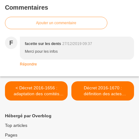
Commentaires
Ajouter un commentaire
F
facette sur les dents
27/12/2019 09:37
Merci pour les infos
Répondre
< Décret 2016-1656 :
Décret 2016-1670 :
adaptation des comités
définition des actes
locaux de suivi des victimes
d'orthoptie et modalités
d'actes de terrorisme et des
d'exercice de la profession
espaces d'information et
d'orthoptie >
Hébergé par Overblog
d'accompagnement des
victimes d'actes de
Top articles
terrorisme
Pages