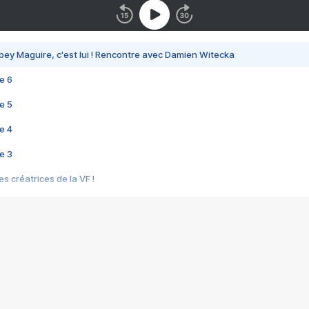
bey Maguire, c'est lui ! Rencontre avec Damien Witecka
e 6
e 5
e 4
e 3
s créatrices de la VF !
e 2
e 1
e Mektoub My Love arrive enfin ! Rencontre avec Shaïn Boumedine et Sal
i : après Toni en famille
elle réalise le bouleversant Dites lui que je l'aime