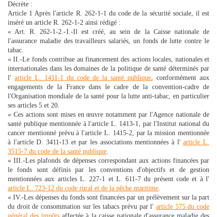
Décrète :
Article 1 Après l'article R. 262-1-1 du code de la sécurité sociale, il est
inséré un article R. 262-1-2 ainsi rédigé :
« Art. R. 262-1-2.-I.-Il est créé, au sein de la Caisse nationale de
l'assurance maladie des travailleurs salariés, un fonds de lutte contre le
tabac.
« II.-Le fonds contribue au financement des actions locales, nationales et
internationales dans les domaines de la politique de santé déterminés par
l'
article L. 1411-1 du code de la santé publique
, conformément aux
engagements de la France dans le cadre de la convention-cadre de
l'Organisation mondiale de la santé pour la lutte anti-tabac, en particulier
ses articles 5 et 20.
« Ces actions sont mises en œuvre notamment par l'Agence nationale de
santé publique mentionnée à l'article L. 1413-1, par l'Institut national du
cancer mentionné prévu à l'article L. 1415-2, par la mission mentionnée
à l'article D. 3411-13 et par les associations mentionnées à l'
article L.
3515-7 du code de la santé publique
.
« III.-Les plafonds de dépenses correspondant aux actions financées par
le fonds sont définis par les conventions d'objectifs et de gestion
mentionnées aux articles L. 227-1 et L. 611-7 du présent code et à l'
article L. 723-12 du code rural et de la pêche maritime
.
« IV.-Les dépenses du fonds sont financées par un prélèvement sur la part
du droit de consommation sur les tabacs prévu par l'
article 575 du code
général des impôts
affectée à la caisse nationale d'assurance maladie des