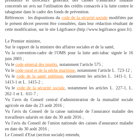
présidents et directeurs généraux des caisses d'assurance maladie
concernés un avis sur l'utilisation des crédits consacrés à la lutte contre le
tabagisme dans le cadre des fonds de prévention.
Références : les dispositions du
code de la sécurité sociale
modifiées par
le présent décret peuvent être consultées, dans leur rédaction résultant de
cette modification, sur le site Légifrance (http://www.legifrance.gouv.fr).
Le Premier ministre,
Sur le rapport de la ministre des affaires sociales et de la santé,
Vu la convention-cadre de l'OMS pour la lutte anti-tabac signée le 16
juin 2003 ;
Vu le
code général des impôts
, notamment l'article 575 ;
Vu le
code rural et de la pêche maritime
, notamment l'article L. 723-12 ;
Vu le
code de la santé publique
, notamment les articles L. 1411-1, L.
1413-1 et L. 1415-2 ;
Vu le
code de la sécurité sociale
, notamment les articles L. 227-1, L.
262-1 et L. 611-7 ;
Vu l'avis du Conseil central d'administration de la mutualité sociale
agricole en date du 23 août 2016 ;
Vu l'avis du Conseil de la caisse nationale de l'assurance maladie des
travailleurs salariés en date du 30 août 2016 ;
Vu l'avis du Conseil de l'union nationale des caisses d'assurance maladie
en date du 30 août 2016 ;
Le Conseil d'Etat (section sociale) entendu,