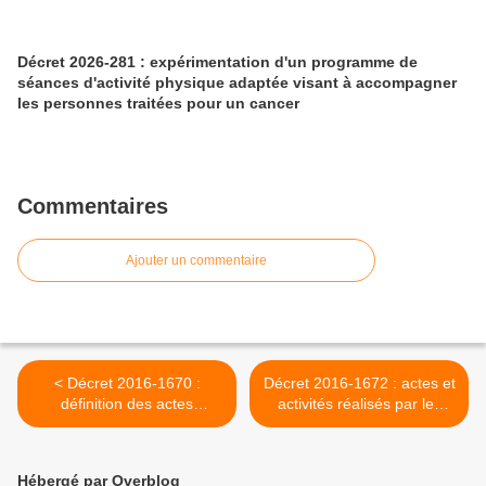
Décret 2026-281 : expérimentation d'un programme de
séances d'activité physique adaptée visant à accompagner
les personnes traitées pour un cancer
Commentaires
Ajouter un commentaire
< Décret 2016-1670 :
Décret 2016-1672 : actes et
définition des actes
activités réalisés par les
d'orthoptie et modalités
manipulateurs
d'exercice de la profession
d'électroradiologie médicale
d'orthoptie
>
Hébergé par Overblog