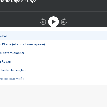
 Battle Royale - DayZ
 DayZ
 a 13 ans (et vous l'avez ignoré)
e (littéralement)
im Rayan
 toutes les règles
s les jeux vidéo
us choquant de Rockstar ? - Le scandale BULLY
e plus moche de Steam
du RÊVE tourne au CAUCHEMAR