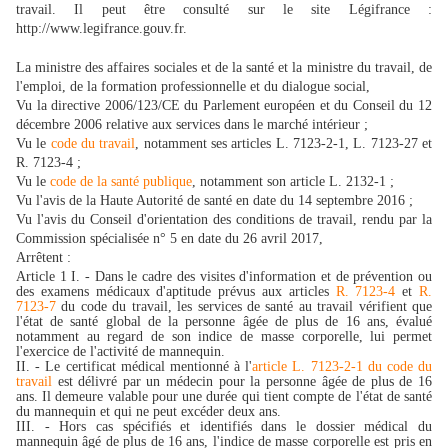
travail. Il peut être consulté sur le site Légifrance :
http://www.legifrance.gouv.fr.
La ministre des affaires sociales et de la santé et la ministre du travail, de
l'emploi, de la formation professionnelle et du dialogue social,
Vu la directive 2006/123/CE du Parlement européen et du Conseil du 12
décembre 2006 relative aux services dans le marché intérieur ;
Vu le
code du travail
, notamment ses articles L. 7123-2-1, L. 7123-27 et
R. 7123-4 ;
Vu le
code de la santé publique
, notamment son article L. 2132-1 ;
Vu l'avis de la Haute Autorité de santé en date du 14 septembre 2016 ;
Vu l'avis du Conseil d'orientation des conditions de travail, rendu par la
Commission spécialisée n° 5 en date du 26 avril 2017,
Arrêtent :
Article 1 I. - Dans le cadre des visites d'information et de prévention ou
des examens médicaux d'aptitude prévus aux articles
R. 7123-4
et
R.
7123-7
du code du travail, les services de santé au travail vérifient que
l'état de santé global de la personne âgée de plus de 16 ans, évalué
notamment au regard de son indice de masse corporelle, lui permet
l'exercice de l'activité de mannequin.
II. - Le certificat médical mentionné à l'
article L. 7123-2-1 du code du
travail
est délivré par un médecin pour la personne âgée de plus de 16
ans. Il demeure valable pour une durée qui tient compte de l'état de santé
du mannequin et qui ne peut excéder deux ans.
III. - Hors cas spécifiés et identifiés dans le dossier médical du
mannequin âgé de plus de 16 ans, l'indice de masse corporelle est pris en