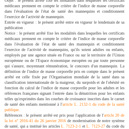
Objet : le présent arrêté fixe les modalités dans lesquelles les certificats
médicaux prennent en compte le critère de l'indice de masse corporelle
dans l'évaluation de l'état de santé des mannequins et conditionnent
l'exercice de l'activité de mannequin.
Entrée en vigueur : le présent arrêté entre en vigueur le lendemain de sa
publication .
Notice : le présent arrêté fixe les modalités dans lesquelles les certificats
médicaux prennent en compte le critère de l'indice de masse corporelle
dans l'évaluation de l'état de santé des mannequin et conditionnent
l'exercice de l'activité de mannequins, qu'ils soient adultes ou enfants,
employés par une agence située en France ou sur le territoire de l'Union
européenne ou de l'Espace économique européen ou par toute personne
qui s'assure, moyennant rémunération, le concours d'un mannequin. La
définition de l'indice de masse corporelle pris en compte dans le présent
arrêté est celle fixée par l'Organisation mondiale de la santé dans sa
classification internationale de la maigreur, du surpoids et de l'obésité en
fonction du calcul de l'indice de masse corporelle pour les adultes et les
références françaises signant l'entrée dans la dénutrition pour les enfants
telles qu'exprimées dans les courbes de croissance inscrites dans le carnet
de santé des enfants mentionné à l'
article L. 2132-1 du code de la santé
publique
.
Références : le présent arrêté est pris pour l'application de l'
article 20 de
la loi n° 2016-41 du 26 janvier 2016
de modernisation de notre système
de santé, qui a institué les articles
L. 7123-2-1
et
L. 7123-27
du code du