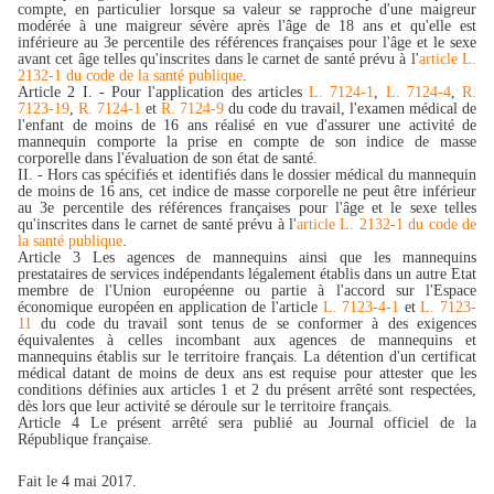
compte, en particulier lorsque sa valeur se rapproche d'une maigreur
modérée à une maigreur sévère après l'âge de 18 ans et qu'elle est
inférieure au 3e percentile des références françaises pour l'âge et le sexe
avant cet âge telles qu'inscrites dans le carnet de santé prévu à l'
article L.
2132-1 du code de la santé publique
.
Article 2 I. - Pour l'application des articles
L. 7124-1
,
L. 7124-4
,
R.
7123-19
,
R. 7124-1
et
R. 7124-9
du code du travail, l'examen médical de
l'enfant de moins de 16 ans réalisé en vue d'assurer une activité de
mannequin comporte la prise en compte de son indice de masse
corporelle dans l'évaluation de son état de santé.
II. - Hors cas spécifiés et identifiés dans le dossier médical du mannequin
de moins de 16 ans, cet indice de masse corporelle ne peut être inférieur
au 3e percentile des références françaises pour l'âge et le sexe telles
qu'inscrites dans le carnet de santé prévu à l'
article L. 2132-1 du code de
la santé publique
.
Article 3 Les agences de mannequins ainsi que les mannequins
prestataires de services indépendants légalement établis dans un autre Etat
membre de l'Union européenne ou partie à l'accord sur l'Espace
économique européen en application de l'article
L. 7123-4-1
et
L. 7123-
11
du code du travail sont tenus de se conformer à des exigences
équivalentes à celles incombant aux agences de mannequins et
mannequins établis sur le territoire français. La détention d'un certificat
médical datant de moins de deux ans est requise pour attester que les
conditions définies aux articles 1 et 2 du présent arrêté sont respectées,
dès lors que leur activité se déroule sur le territoire français.
Article 4 Le présent arrêté sera publié au Journal officiel de la
République française.
Fait le 4 mai 2017.