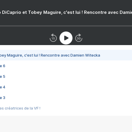
 DiCaprio et Tobey Maguire, c'est lui ! Rencontre avec Dam
bey Maguire, c'est lui ! Rencontre avec Damien Witecka
e 6
e 5
e 4
e 3
s créatrices de la VF !
e 2
e 1