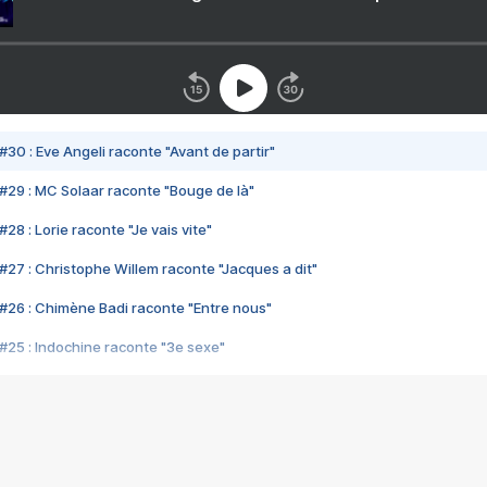
#30 : Eve Angeli raconte "Avant de partir"
#29 : MC Solaar raconte "Bouge de là"
28 : Lorie raconte "Je vais vite"
#27 : Christophe Willem raconte "Jacques a dit"
#26 : Chimène Badi raconte "Entre nous"
#25 : Indochine raconte "3e sexe"
#24 : Zaho raconte "C'est chelou"
#23 : Patrick Bruel raconte "Au café des délices"
#22 : Kyo raconte "Le chemin"