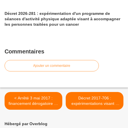
Décret 2026-281 : expérimentation d'un programme de
séances d'activité physique adaptée visant à accompagner
les personnes traitées pour un cancer
Commentaires
Ajouter un commentaire
< Arrêté 3 mai 2017 :
Décret 2017-706 :
financement dérogatoire de
expérimentations visant à
protocoles de coopération
prévenir l'obésité chez le
entre ophtalmologistes et
jeune enfant de 3 à 8 ans >
orthoptistes
Hébergé par Overblog