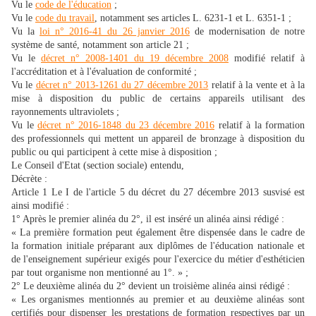
Vu le
code de l'éducation
;
Vu le
code du travail
, notamment ses articles L. 6231-1 et L. 6351-1 ;
Vu la
loi n° 2016-41 du 26 janvier 2016
de modernisation de notre
système de santé, notamment son article 21 ;
Vu le
décret n° 2008-1401 du 19 décembre 2008
modifié relatif à
l'accréditation et à l'évaluation de conformité ;
Vu le
décret n° 2013-1261 du 27 décembre 2013
relatif à la vente et à la
mise à disposition du public de certains appareils utilisant des
rayonnements ultraviolets ;
Vu le
décret n° 2016-1848 du 23 décembre 2016
relatif à la formation
des professionnels qui mettent un appareil de bronzage à disposition du
public ou qui participent à cette mise à disposition ;
Le Conseil d'Etat (section sociale) entendu,
Décrète :
Article 1 Le I de l'article 5 du décret du 27 décembre 2013 susvisé est
ainsi modifié :
1° Après le premier alinéa du 2°, il est inséré un alinéa ainsi rédigé :
« La première formation peut également être dispensée dans le cadre de
la formation initiale préparant aux diplômes de l'éducation nationale et
de l'enseignement supérieur exigés pour l'exercice du métier d'esthéticien
par tout organisme non mentionné au 1°. » ;
2° Le deuxième alinéa du 2° devient un troisième alinéa ainsi rédigé :
« Les organismes mentionnés au premier et au deuxième alinéas sont
certifiés pour dispenser les prestations de formation respectives par un