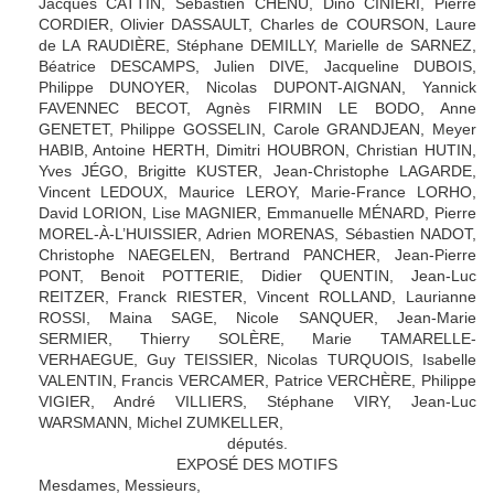
Jacques CATTIN, Sébastien CHENU, Dino CINIERI, Pierre
CORDIER, Olivier DASSAULT, Charles de COURSON, Laure
de LA RAUDIÈRE, Stéphane DEMILLY, Marielle de SARNEZ,
Béatrice DESCAMPS, Julien DIVE, Jacqueline DUBOIS,
Philippe DUNOYER, Nicolas DUPONT-AIGNAN, Yannick
FAVENNEC BECOT, Agnès FIRMIN LE BODO, Anne
GENETET, Philippe GOSSELIN, Carole GRANDJEAN, Meyer
HABIB, Antoine HERTH, Dimitri HOUBRON, Christian HUTIN,
Yves JÉGO, Brigitte KUSTER, Jean-Christophe LAGARDE,
Vincent LEDOUX, Maurice LEROY, Marie-France LORHO,
David LORION, Lise MAGNIER, Emmanuelle MÉNARD, Pierre
MOREL-À-L’HUISSIER, Adrien MORENAS, Sébastien NADOT,
Christophe NAEGELEN, Bertrand PANCHER, Jean-Pierre
PONT, Benoit POTTERIE, Didier QUENTIN, Jean-Luc
REITZER, Franck RIESTER, Vincent ROLLAND, Laurianne
ROSSI, Maina SAGE, Nicole SANQUER, Jean-Marie
SERMIER, Thierry SOLÈRE, Marie TAMARELLE-
VERHAEGUE, Guy TEISSIER, Nicolas TURQUOIS, Isabelle
VALENTIN, Francis VERCAMER, Patrice VERCHÈRE, Philippe
VIGIER, André VILLIERS, Stéphane VIRY, Jean-Luc
WARSMANN, Michel ZUMKELLER,
députés.
EXPOSÉ DES MOTIFS
Mesdames, Messieurs,