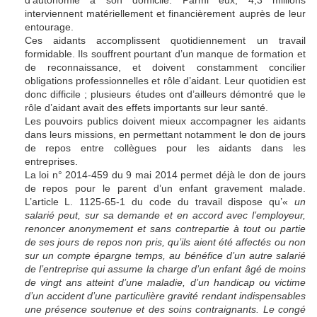
d’autonomie à son domicile. Parmi eux, 4,3 millions
interviennent matériellement et financièrement auprès de leur
entourage.
Ces aidants accomplissent quotidiennement un travail
formidable. Ils souffrent pourtant d’un manque de formation et
de reconnaissance, et doivent constamment concilier
obligations professionnelles et rôle d’aidant. Leur quotidien est
donc difficile ; plusieurs études ont d’ailleurs démontré que le
rôle d’aidant avait des effets importants sur leur santé.
Les pouvoirs publics doivent mieux accompagner les aidants
dans leurs missions, en permettant notamment le don de jours
de repos entre collègues pour les aidants dans les
entreprises.
La loi n° 2014-459 du 9 mai 2014 permet déjà le don de jours
de repos pour le parent d’un enfant gravement malade.
L’article L. 1125-65-1 du code du travail dispose qu’«
un
salarié peut, sur sa demande et en accord avec l’employeur,
renoncer anonymement et sans contrepartie à tout ou partie
de ses jours de repos non pris, qu’ils aient été affectés ou non
sur un compte épargne temps, au bénéfice d’un autre salarié
de l’entreprise qui assume la charge d’un enfant âgé de moins
de vingt ans atteint d’une maladie, d’un handicap ou victime
d’un accident d’une particulière gravité rendant indispensables
une présence soutenue et des soins contraignants. Le congé