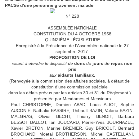
PACSé d'une personne gravement malade
.
N° 228
_____
ASSEMBLÉE NATIONALE
CONSTITUTION DU 4 OCTOBRE 1958
QUINZIÈME LÉGISLATURE
Enregistré à la Présidence de l’Assemblée nationale le 27
septembre 2017.
PROPOSITION DE LOI
visant à étendre le dispositif de
dons
de
jours
de
repos
non
pris
aux
aidants
familiaux
,
(Renvoyée à la commission des affaires sociales, à défaut de
constitution d’une commission spéciale
dans les délais prévus par les articles 30 et 31 du Règlement.)
présentée par Mesdames et Messieurs
Paul CHRISTOPHE, Damien ABAD, Louis ALIOT, Sophie
AUCONIE, Nathalie BASSIRE, Thibault BAZIN, Valérie BAZIN-
MALGRAS, Olivier BECHT, Thierry BENOIT, Barbara
BESSOT BALLOT, Ian BOUCARD, Pierre-Yves BOURNAZEL,
Xavier BRETON, Marine BRENIER, Guy BRICOUT, Bernard
BROCHAND, Moetai BROTHERSON, Michel CASTELLANI,