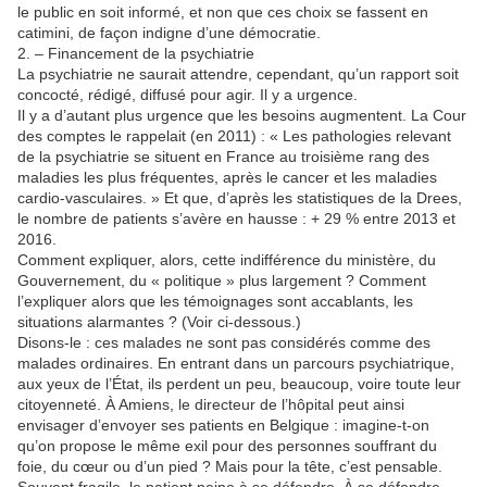
le public en soit informé, et non que ces choix se fassent en
catimini, de façon indigne d’une démocratie.
2. – Financement de la psychiatrie
La psychiatrie ne saurait attendre, cependant, qu’un rapport soit
concocté, rédigé, diffusé pour agir. Il y a urgence.
Il y a d’autant plus urgence que les besoins augmentent. La Cour
des comptes le rappelait (en 2011) : « Les pathologies relevant
de la psychiatrie se situent en France au troisième rang des
maladies les plus fréquentes, après le cancer et les maladies
cardio-vasculaires. » Et que, d’après les statistiques de la Drees,
le nombre de patients s’avère en hausse : + 29 % entre 2013 et
2016.
Comment expliquer, alors, cette indifférence du ministère, du
Gouvernement, du « politique » plus largement ? Comment
l’expliquer alors que les témoignages sont accablants, les
situations alarmantes ? (Voir ci-dessous.)
Disons-le : ces malades ne sont pas considérés comme des
malades ordinaires. En entrant dans un parcours psychiatrique,
aux yeux de l’État, ils perdent un peu, beaucoup, voire toute leur
citoyenneté. À Amiens, le directeur de l’hôpital peut ainsi
envisager d’envoyer ses patients en Belgique : imagine-t-on
qu’on propose le même exil pour des personnes souffrant du
foie, du cœur ou d’un pied ? Mais pour la tête, c’est pensable.