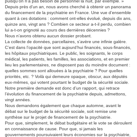
puisqu’on n’a pas besoin de personnel la nuit, par exemple. »
Depuis près d’un an, nous avons cherché à obtenir un panorama
du financement de la psychiatrie en France. Une vue d’ensemble
quant à ces dotations : comment ont-elles évolué, depuis dix ans,
quinze ans, vingt ans ? Combien ce secteur a-t-il perdu, combien
lui a-t-on grignoté au cours des dernières décennies ?
Nous n’avons obtenu aucun dossier probant.
La collecte de données, parcellaires, s’avère une infinie galère.
C’est dans l’opacité que sont aujourd’hui financés, sous-financés,
les hôpitaux psychiatriques. Le public, les soignants, le corps
médical, les patients, les familles, les associations, et en premier
lieu les parlementaires, ne disposent pas du moindre document :
quelles sommes sont allouées à la psychiatrie ? Pour quelles
priorités, etc. ? Voilà qui demeure opaque, obscur, aux députés
eux-mêmes, qui votent pourtant le budget de la sécurité sociale.
Notre première demande est donc d’un rapport, qui retrace
l’évolution du financement de la psychiatrie depuis, admettons,
vingt années.
Nous demandons également que chaque automne, avant le
débat sur le budget de la sécurité sociale, soit remise une
synthèse sur le projet de financement de la psychiatrie.
Pour que, simplement, le débat budgétaire et le vote se déroulent
en connaissance de cause. Pour que, si jamais les
gouvernements poursuivaient leurs économies sur la psychiatrie,