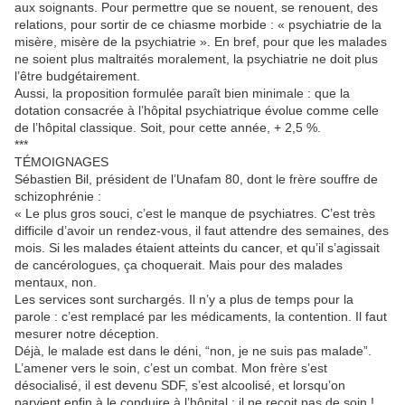
aux soignants. Pour permettre que se nouent, se renouent, des
relations, pour sortir de ce chiasme morbide : « psychiatrie de la
misère, misère de la psychiatrie ». En bref, pour que les malades
ne soient plus maltraités moralement, la psychiatrie ne doit plus
l’être budgétairement.
Aussi, la proposition formulée paraît bien minimale : que la
dotation consacrée à l’hôpital psychiatrique évolue comme celle
de l’hôpital classique. Soit, pour cette année, + 2,5 %.
***
TÉMOIGNAGES
Sébastien Bil, président de l’Unafam 80, dont le frère souffre de
schizophrénie :
« Le plus gros souci, c’est le manque de psychiatres. C’est très
difficile d’avoir un rendez-vous, il faut attendre des semaines, des
mois. Si les malades étaient atteints du cancer, et qu’il s’agissait
de cancérologues, ça choquerait. Mais pour des malades
mentaux, non.
Les services sont surchargés. Il n’y a plus de temps pour la
parole : c’est remplacé par les médicaments, la contention. Il faut
mesurer notre déception.
Déjà, le malade est dans le déni, “non, je ne suis pas malade”.
L’amener vers le soin, c’est un combat. Mon frère s’est
désocialisé, il est devenu SDF, s’est alcoolisé, et lorsqu’on
parvient enfin à le conduire à l’hôpital : il ne reçoit pas de soin !