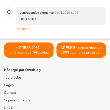
C
contraception d'urgence
03/01/2019 11:26
super article
Répondre
< DRESS 1087 :
DRESS Etudes et résultats
bénéficiaire de l'Allocation
1093 : comptes provisoire
Adulte Handicapé AAH
de la protection sociale de
2017 >
Hébergé par Overblog
Top articles
Pages
Contact
Signaler un abus
C.G.U.