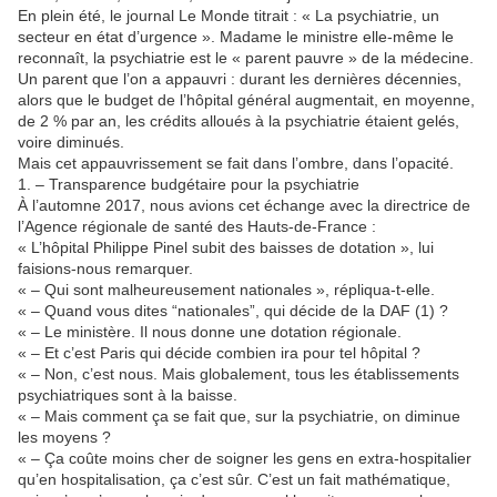
En plein été, le journal Le Monde titrait : « La psychiatrie, un
secteur en état d’urgence ». Madame le ministre elle-même le
reconnaît, la psychiatrie est le « parent pauvre » de la médecine.
Un parent que l’on a appauvri : durant les dernières décennies,
alors que le budget de l’hôpital général augmentait, en moyenne,
de 2 % par an, les crédits alloués à la psychiatrie étaient gelés,
voire diminués.
Mais cet appauvrissement se fait dans l’ombre, dans l’opacité.
1. – Transparence budgétaire pour la psychiatrie
À l’automne 2017, nous avions cet échange avec la directrice de
l’Agence régionale de santé des Hauts-de-France :
« L’hôpital Philippe Pinel subit des baisses de dotation », lui
faisions-nous remarquer.
« – Qui sont malheureusement nationales », répliqua-t-elle.
« – Quand vous dites “nationales”, qui décide de la DAF (1) ?
« – Le ministère. Il nous donne une dotation régionale.
« – Et c’est Paris qui décide combien ira pour tel hôpital ?
« – Non, c’est nous. Mais globalement, tous les établissements
psychiatriques sont à la baisse.
« – Mais comment ça se fait que, sur la psychiatrie, on diminue
les moyens ?
« – Ça coûte moins cher de soigner les gens en extra-hospitalier
qu’en hospitalisation, ça c’est sûr. C’est un fait mathématique,