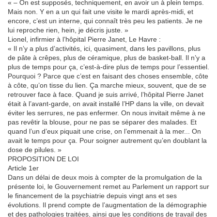
« – On est supposés, techniquement, en avoir un à plein temps.
Mais non. Y en a un qui fait une visite le mardi après-midi, et
encore, c’est un interne, qui connaît très peu les patients. Je ne
lui reproche rien, hein, je décris juste. »
Lionel, infirmier à l’hôpital Pierre Janet, Le Havre :
« Il n’y a plus d’activités, ici, quasiment, dans les pavillons, plus
de pâte à crêpes, plus de céramique, plus de basket-ball. Il n’y a
plus de temps pour ça, c’est-à-dire plus de temps pour l’essentiel.
Pourquoi ? Parce que c’est en faisant des choses ensemble, côte
à côte, qu’on tisse du lien. Ça marche mieux, souvent, que de se
retrouver face à face. Quand je suis arrivé, l’hôpital Pierre Janet
était à l’avant-garde, on avait installé l’HP dans la ville, on devait
éviter les serrures, ne pas enfermer. On nous invitait même à ne
pas revêtir la blouse, pour ne pas se séparer des malades. Et
quand l’un d’eux piquait une crise, on l’emmenait à la mer... On
avait le temps pour ça. Pour soigner autrement qu’en doublant la
dose de pilules. »
PROPOSITION DE LOI
Article 1er
Dans un délai de deux mois à compter de la promulgation de la
présente loi, le Gouvernement remet au Parlement un rapport sur
le financement de la psychiatrie depuis vingt ans et ses
évolutions. Il prend compte de l’augmentation de la démographie
et des pathologies traitées, ainsi que les conditions de travail des