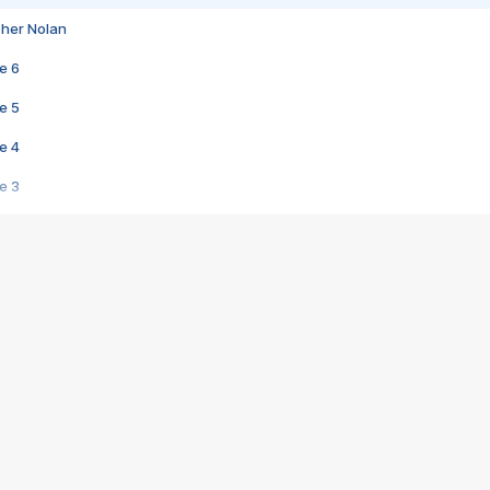
pher Nolan
e 6
e 5
e 4
e 3
s créatrices de la VF !
e 2
e 1
e Mektoub My Love arrive enfin ! Rencontre avec Shaïn Boumedine et Sal
i : après Toni en famille
elle réalise le bouleversant Dites lui que je l'aime
ais ! Rencontre autour de Vie privée de Rebecca Zlotowski