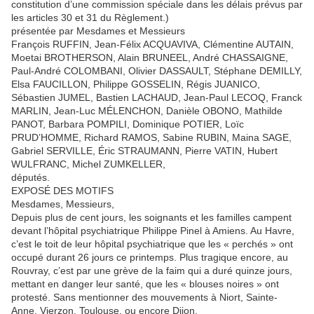
constitution d’une commission spéciale dans les délais prévus par
les articles 30 et 31 du Règlement.)
présentée par Mesdames et Messieurs
François RUFFIN, Jean-Félix ACQUAVIVA, Clémentine AUTAIN,
Moetai BROTHERSON, Alain BRUNEEL, André CHASSAIGNE,
Paul-André COLOMBANI, Olivier DASSAULT, Stéphane DEMILLY,
Elsa FAUCILLON, Philippe GOSSELIN, Régis JUANICO,
Sébastien JUMEL, Bastien LACHAUD, Jean-Paul LECOQ, Franck
MARLIN, Jean-Luc MÉLENCHON, Danièle OBONO, Mathilde
PANOT, Barbara POMPILI, Dominique POTIER, Loïc
PRUD’HOMME, Richard RAMOS, Sabine RUBIN, Maina SAGE,
Gabriel SERVILLE, Éric STRAUMANN, Pierre VATIN, Hubert
WULFRANC, Michel ZUMKELLER,
députés.
EXPOSÉ DES MOTIFS
Mesdames, Messieurs,
Depuis plus de cent jours, les soignants et les familles campent
devant l’hôpital psychiatrique Philippe Pinel à Amiens. Au Havre,
c’est le toit de leur hôpital psychiatrique que les « perchés » ont
occupé durant 26 jours ce printemps. Plus tragique encore, au
Rouvray, c’est par une grève de la faim qui a duré quinze jours,
mettant en danger leur santé, que les « blouses noires » ont
protesté. Sans mentionner des mouvements à Niort, Sainte-
Anne, Vierzon, Toulouse, ou encore Dijon.