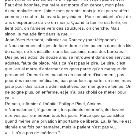
Faut être honnête, ma mère est morte d’un cancer, mon père
d’une maladie rare, j’aime mes parents, mais je n’ai pas souffert
comme je souffre, là, avec la psychiatrie. Pour un aidant, c’est dix
ans d’espérance de vie en moins. Quand la famille est forte, on
tient bon, on l’amène vers des structures, on cherche. Mais
sinon, le malade finit dans la rue. »
Jean-Yves Herment, infirmier au Rouvray (par téléphone) :
« Nous sommes obligés de faire dormir des patients dans des lits
de camp, de les installer dans les couloirs, dans des bureaux.
Des jeunes ados, de douze ans, se retrouvent dans des services
adultes, faute de place. Mais ça n’est pas le pire. Le pire, c’est
que j’en ai marre d’enfermer des gens parce qu’on manque de
personnel. On met des malades en chambre d’isolement, pas
pour des raisons médicales, pas pour leur apporter un soin, mais
juste pour des raisons administratives, par manque de temps. On
ne soigne plus, on enferme, et je n’ai pas choisi ce métier pour
ça. »
Romain, infirmier à l’hôpital Philippe Pinel, Amiens :
« Normalement, légalement, les patients enfermés, ils doivent
être vus par le médecin tous les jours. Parce que ça constitue
quand même une privation importante de liberté. Là, la feuille est
signée une fois par semaine, mais le patient n’est pas vu…
« – Il n’y a pas de médecin ?