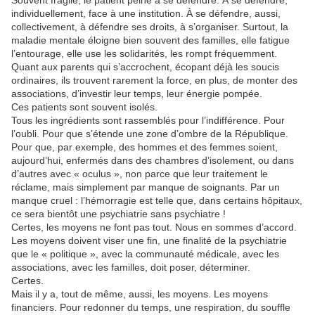
Souvent fragile, le patient peine à se défendre. À se défendre,
individuellement, face à une institution. À se défendre, aussi,
collectivement, à défendre ses droits, à s’organiser. Surtout, la
maladie mentale éloigne bien souvent des familles, elle fatigue
l’entourage, elle use les solidarités, les rompt fréquemment.
Quant aux parents qui s’accrochent, écopant déjà les soucis
ordinaires, ils trouvent rarement la force, en plus, de monter des
associations, d’investir leur temps, leur énergie pompée.
Ces patients sont souvent isolés.
Tous les ingrédients sont rassemblés pour l’indifférence. Pour
l’oubli. Pour que s’étende une zone d’ombre de la République.
Pour que, par exemple, des hommes et des femmes soient,
aujourd’hui, enfermés dans des chambres d’isolement, ou dans
d’autres avec « oculus », non parce que leur traitement le
réclame, mais simplement par manque de soignants. Par un
manque cruel : l’hémorragie est telle que, dans certains hôpitaux,
ce sera bientôt une psychiatrie sans psychiatre !
Certes, les moyens ne font pas tout. Nous en sommes d’accord.
Les moyens doivent viser une fin, une finalité de la psychiatrie
que le « politique », avec la communauté médicale, avec les
associations, avec les familles, doit poser, déterminer.
Certes.
Mais il y a, tout de même, aussi, les moyens. Les moyens
financiers. Pour redonner du temps, une respiration, du souffle