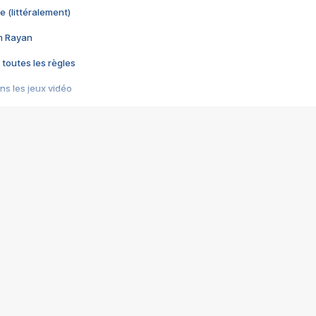
e (littéralement)
im Rayan
 toutes les règles
s les jeux vidéo
us choquant de Rockstar ? - Le scandale BULLY
e plus moche de Steam
du RÊVE tourne au CAUCHEMAR
pendant 8 heures
it… à tort
umiliés par un jeu vidéo
ire - Final Fantasy 8
ti un empire - Age of Empires