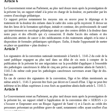
Article 6
Le Gouvernement remet au Parlement, au plus tard douze mois après la promulgation de
la présente loi, un rapport relatif à la prise en charge de la douleur, en particulier par les
centres d'oncologie pédiatrique.
Ce rapport précise notamment les moyens mis en œuvre pour le dépistage et le
traitement de la douleur des enfants dans le cadre des soins qu'ils reçoivent. Il dresse un
état des lieux de la formation spécifique, initiale et continue, des professionnels de santé
qui interviennent en oncologie pédiatrique ainsi que des centres dédiés à la douleur dans
notre pays et des effectifs qui s'y consacrent. Il étudie l'accès des enfants et des
adolescents atteints de cancer à des médicaments et des traitements adaptés et la mise à
disposition de formules pédiatriques spécifiques. Enfin, il étudie l'opportunité de mettre
en place un quatrième « plan douleur ».
Article 7
Les signataires de la convention nationale mentionnée à l'article L. 1141-2 du code de la
santé publique engagent au plus tard dans un délai de six mois à compter de la
publication de la présente loi une négociation sur la possibilité d'appliquer à l'ensemble
des pathologies cancéreuses le délai de cinq ans prévu au quatrième alinéa de l'article L.
1141-5 du même code pour les pathologies cancéreuses survenues avant l'âge de dix-
huit ans.
En cas de carence des signataires de la convention, l'âge et les délais mentionnés au
même article L. 1141-5 peuvent être fixés par décret en Conseil d'Etat. L'âge ne peut être
inférieur ni les délais supérieurs à ceux fixés au quatrième alinéa dudit article L. 1141-5.
Article 8
Le Gouvernement remet au Parlement, au plus tard douze mois après la promulgation de
la présente loi, un rapport relatif à l'application de la convention dite « AERAS » («
s'Assurer et Emprunter avec un Risque Aggravé de Santé ») et à l'accès au crédit des
personnes présentant un problème grave de santé, notamment celles ayant souffert d'un