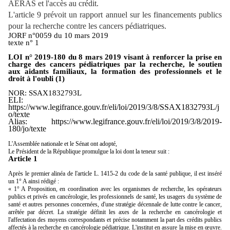
AERAS et l'accès au crédit.
L'article 9 prévoit un rapport annuel sur les financements publics
pour la recherche contre les cancers pédiatriques.
JORF n°0059 du 10 mars 2019
texte n° 1
LOI n° 2019-180 du 8 mars 2019 visant à renforcer la prise en
charge des cancers pédiatriques par la recherche, le soutien
aux aidants familiaux, la formation des professionnels et le
droit à l'oubli (1)
NOR: SSAX1832793L
ELI:
https://www.legifrance.gouv.fr/eli/loi/2019/3/8/SSAX1832793L/j
o/texte
Alias: https://www.legifrance.gouv.fr/eli/loi/2019/3/8/2019-
180/jo/texte
L'Assemblée nationale et le Sénat ont adopté,
Le Président de la République promulgue la loi dont la teneur suit :
Article 1
Après le premier alinéa de l'article L. 1415-2 du code de la santé publique, il est inséré
un 1° A ainsi rédigé :
« 1° A Proposition, en coordination avec les organismes de recherche, les opérateurs
publics et privés en cancérologie, les professionnels de santé, les usagers du système de
santé et autres personnes concernées, d'une stratégie décennale de lutte contre le cancer,
arrêtée par décret. La stratégie définit les axes de la recherche en cancérologie et
l'affectation des moyens correspondants et précise notamment la part des crédits publics
affectés à la recherche en cancérologie pédiatrique. L'institut en assure la mise en œuvre.