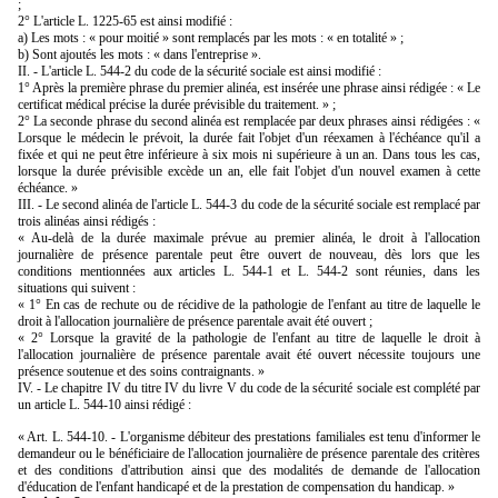
;
2° L'article L. 1225-65 est ainsi modifié :
a) Les mots : « pour moitié » sont remplacés par les mots : « en totalité » ;
b) Sont ajoutés les mots : « dans l'entreprise ».
II. - L'article L. 544-2 du code de la sécurité sociale est ainsi modifié :
1° Après la première phrase du premier alinéa, est insérée une phrase ainsi rédigée : « Le
certificat médical précise la durée prévisible du traitement. » ;
2° La seconde phrase du second alinéa est remplacée par deux phrases ainsi rédigées : «
Lorsque le médecin le prévoit, la durée fait l'objet d'un réexamen à l'échéance qu'il a
fixée et qui ne peut être inférieure à six mois ni supérieure à un an. Dans tous les cas,
lorsque la durée prévisible excède un an, elle fait l'objet d'un nouvel examen à cette
échéance. »
III. - Le second alinéa de l'article L. 544-3 du code de la sécurité sociale est remplacé par
trois alinéas ainsi rédigés :
« Au-delà de la durée maximale prévue au premier alinéa, le droit à l'allocation
journalière de présence parentale peut être ouvert de nouveau, dès lors que les
conditions mentionnées aux articles L. 544-1 et L. 544-2 sont réunies, dans les
situations qui suivent :
« 1° En cas de rechute ou de récidive de la pathologie de l'enfant au titre de laquelle le
droit à l'allocation journalière de présence parentale avait été ouvert ;
« 2° Lorsque la gravité de la pathologie de l'enfant au titre de laquelle le droit à
l'allocation journalière de présence parentale avait été ouvert nécessite toujours une
présence soutenue et des soins contraignants. »
IV. - Le chapitre IV du titre IV du livre V du code de la sécurité sociale est complété par
un article L. 544-10 ainsi rédigé :
« Art. L. 544-10. - L'organisme débiteur des prestations familiales est tenu d'informer le
demandeur ou le bénéficiaire de l'allocation journalière de présence parentale des critères
et des conditions d'attribution ainsi que des modalités de demande de l'allocation
d'éducation de l'enfant handicapé et de la prestation de compensation du handicap. »