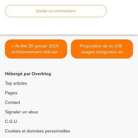
Ajouter un commentaire
< Arrêté 30 janvier 2019 :
Proposition de loi 438 :
échelonnement indiciaire
usages dangereux du
applicable aux cadres
protoxyde d'azote >
socio-éducatifs de la
fonction publique
Hébergé par Overblog
hospitalière
Top articles
Pages
Contact
Signaler un abus
C.G.U.
Cookies et données personnelles