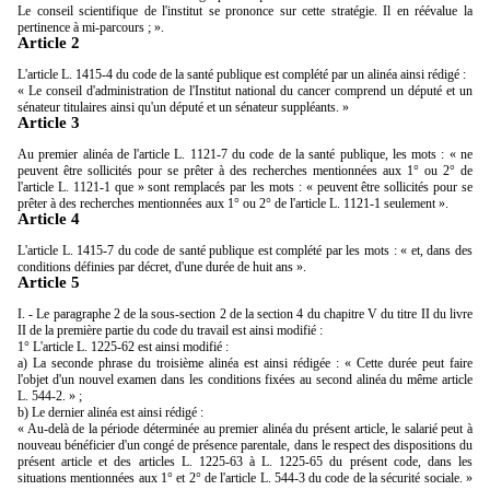
Le conseil scientifique de l'institut se prononce sur cette stratégie. Il en réévalue la
pertinence à mi-parcours ; ».
Article 2
L'article L. 1415-4 du code de la santé publique est complété par un alinéa ainsi rédigé :
« Le conseil d'administration de l'Institut national du cancer comprend un député et un
sénateur titulaires ainsi qu'un député et un sénateur suppléants. »
Article 3
Au premier alinéa de l'article L. 1121-7 du code de la santé publique, les mots : « ne
peuvent être sollicités pour se prêter à des recherches mentionnées aux 1° ou 2° de
l'article L. 1121-1 que » sont remplacés par les mots : « peuvent être sollicités pour se
prêter à des recherches mentionnées aux 1° ou 2° de l'article L. 1121-1 seulement ».
Article 4
L'article L. 1415-7 du code de santé publique est complété par les mots : « et, dans des
conditions définies par décret, d'une durée de huit ans ».
Article 5
I. - Le paragraphe 2 de la sous-section 2 de la section 4 du chapitre V du titre II du livre
II de la première partie du code du travail est ainsi modifié :
1° L'article L. 1225-62 est ainsi modifié :
a) La seconde phrase du troisième alinéa est ainsi rédigée : « Cette durée peut faire
l'objet d'un nouvel examen dans les conditions fixées au second alinéa du même article
L. 544-2. » ;
b) Le dernier alinéa est ainsi rédigé :
« Au-delà de la période déterminée au premier alinéa du présent article, le salarié peut à
nouveau bénéficier d'un congé de présence parentale, dans le respect des dispositions du
présent article et des articles L. 1225-63 à L. 1225-65 du présent code, dans les
situations mentionnées aux 1° et 2° de l'article L. 544-3 du code de la sécurité sociale. »