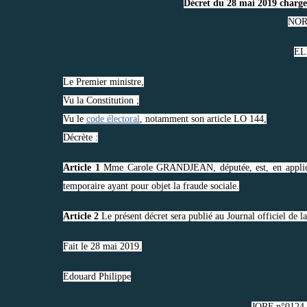
Décret du 28 mai 2019 charge
NOR
ELI
Le Premier ministre,
Vu la Constitution ;
Vu le
code électoral
, notamment son article LO 144,
Décrète :
Article 1
Mme Carole GRANDJEAN, députée, est, en applica
temporaire ayant pour objet la fraude sociale.
Article 2
Le présent décret sera publié au Journal officiel de l
Fait le 28 mai 2019.
Edouard Philippe
JORF n°0124 