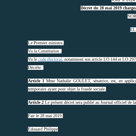
Décret du 28 mai 2019 chargea
NOR
ELI
Le Premier ministre,
Vu la Constitution ;
Vu le
code électoral
, notamment son article LO 144 et LO 297
Décrète :
Article 1
Mme Nathalie GOULET, sénatrice, est, en applica
temporaire ayant pour objet la fraude sociale.
Article 2
Le présent décret sera publié au Journal officiel de l
Fait le 28 mai 2019.
Edouard Philippe