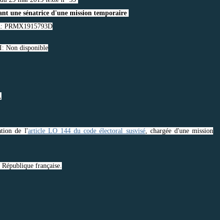
nt une sénatrice d'une mission temporaire
: PRMX1915793D
: Non disponible
,
tion de l'
article LO 144 du code électoral susvisé
, chargée d'une mission
a République française.