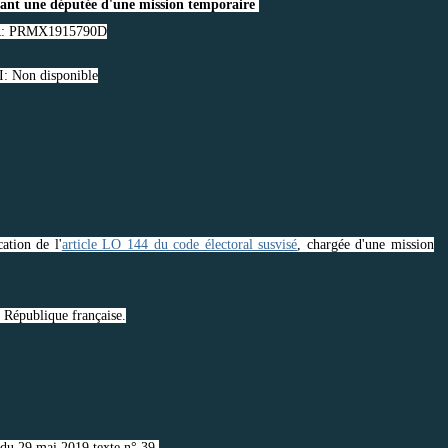
ant une députée d'une mission temporaire
: PRMX1915790D
: Non disponible
tion de l'
article LO 144 du code électoral susvisé
, chargée d'une mission
a République française.
du 29 mai 2019 texte n° 39