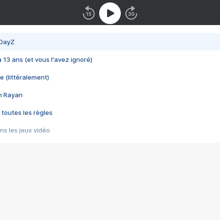
 DayZ
 a 13 ans (et vous l'avez ignoré)
e (littéralement)
im Rayan
 toutes les règles
s les jeux vidéo
us choquant de Rockstar ? - Le scandale BULLY
e plus moche de Steam
du RÊVE tourne au CAUCHEMAR
pendant 8 heures
it… à tort