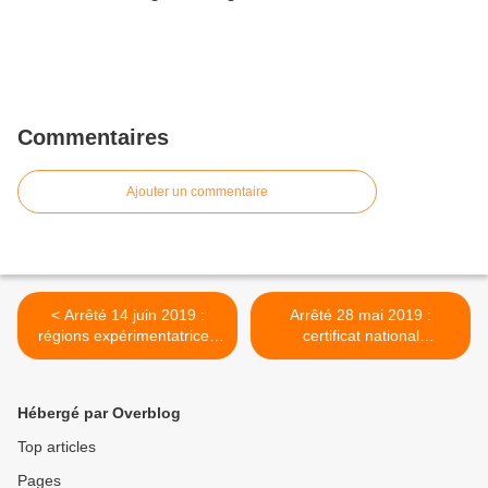
Commentaires
Ajouter un commentaire
< Arrêté 14 juin 2019 :
Arrêté 28 mai 2019 :
régions expérimentatrices
certificat national
pour la vaccination
d'intervention en autisme >
papillomavirus par le FIR
Hébergé par Overblog
Top articles
Pages