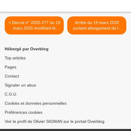
< Décret n° 2020-277 du 19
Arrêté du 19 mars 2020
mars 2020 modifiant le
portant allongement de la
décret n° 2020-73 du 31
durée de validité des visites
janvier 2020 portant
médicales périodiques en
adoption de conditions
période d'urgence pour
Hébergé par Overblog
adaptées pour le bénéfice
faire face à l'épidémie de
des prestations en espèces
covid-19 : aptitude médicale
Top articles
pour les personnes
>
Pages
exposées au coronavirus
Contact
Signaler un abus
C.G.U.
Cookies et données personnelles
Préférences cookies
Voir le profil de Olivier SIGMAN sur le portail Overblog