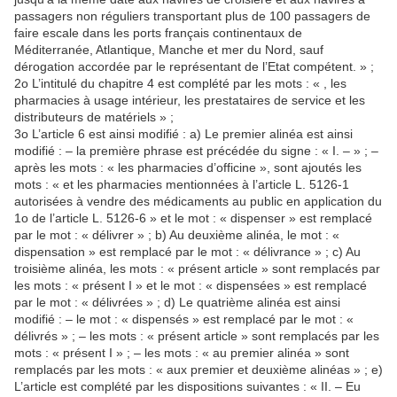
passagers non réguliers transportant plus de 100 passagers de
faire escale dans les ports français continentaux de
Méditerranée, Atlantique, Manche et mer du Nord, sauf
dérogation accordée par le représentant de l’Etat compétent. » ;
2o L’intitulé du chapitre 4 est complété par les mots : « , les
pharmacies à usage intérieur, les prestataires de service et les
distributeurs de matériels » ;
3o L’article 6 est ainsi modifié : a) Le premier alinéa est ainsi
modifié : – la première phrase est précédée du signe : « I. – » ; –
après les mots : « les pharmacies d’officine », sont ajoutés les
mots : « et les pharmacies mentionnées à l’article L. 5126-1
autorisées à vendre des médicaments au public en application du
1o de l’article L. 5126-6 » et le mot : « dispenser » est remplacé
par le mot : « délivrer » ; b) Au deuxième alinéa, le mot : «
dispensation » est remplacé par le mot : « délivrance » ; c) Au
troisième alinéa, les mots : « présent article » sont remplacés par
les mots : « présent I » et le mot : « dispensées » est remplacé
par le mot : « délivrées » ; d) Le quatrième alinéa est ainsi
modifié : – le mot : « dispensés » est remplacé par le mot : «
délivrés » ; – les mots : « présent article » sont remplacés par les
mots : « présent I » ; – les mots : « au premier alinéa » sont
remplacés par les mots : « aux premier et deuxième alinéas » ; e)
L’article est complété par les dispositions suivantes : « II. – Eu