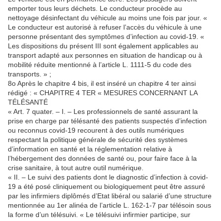
emporter tous leurs déchets. Le conducteur procède au
nettoyage désinfectant du véhicule au moins une fois par jour. «
Le conducteur est autorisé à refuser l’accès du véhicule à une
personne présentant des symptômes d’infection au covid-19. «
Les dispositions du présent III sont également applicables au
transport adapté aux personnes en situation de handicap ou à
mobilité réduite mentionné à l’article L. 1111-5 du code des
transports. » ;
8o Après le chapitre 4 bis, il est inséré un chapitre 4 ter ainsi
rédigé : « CHAPITRE 4 TER « MESURES CONCERNANT LA
TÉLÉSANTÉ
« Art. 7 quater. – I. – Les professionnels de santé assurant la
prise en charge par télésanté des patients suspectés d’infection
ou reconnus covid-19 recourent à des outils numériques
respectant la politique générale de sécurité des systèmes
d’information en santé et la réglementation relative à
l’hébergement des données de santé ou, pour faire face à la
crise sanitaire, à tout autre outil numérique.
« II. – Le suivi des patients dont le diagnostic d’infection à covid-
19 a été posé cliniquement ou biologiquement peut être assuré
par les infirmiers diplômés d’Etat libéral ou salarié d’une structure
mentionnée au 1er alinéa de l’article L. 162-1-7 par télésoin sous
la forme d’un télésuivi. « Le télésuivi infirmier participe, sur