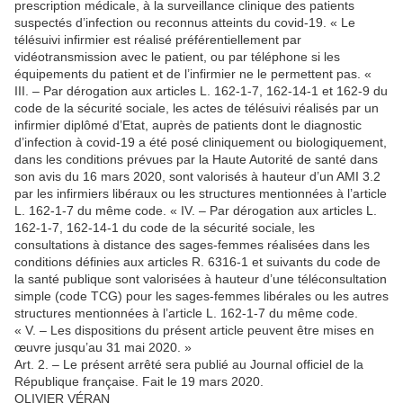
prescription médicale, à la surveillance clinique des patients
suspectés d’infection ou reconnus atteints du covid-19. « Le
télésuivi infirmier est réalisé préférentiellement par
vidéotransmission avec le patient, ou par téléphone si les
équipements du patient et de l’infirmier ne le permettent pas. «
III. – Par dérogation aux articles L. 162-1-7, 162-14-1 et 162-9 du
code de la sécurité sociale, les actes de télésuivi réalisés par un
infirmier diplômé d’Etat, auprès de patients dont le diagnostic
d’infection à covid-19 a été posé cliniquement ou biologiquement,
dans les conditions prévues par la Haute Autorité de santé dans
son avis du 16 mars 2020, sont valorisés à hauteur d’un AMI 3.2
par les infirmiers libéraux ou les structures mentionnées à l’article
L. 162-1-7 du même code. « IV. – Par dérogation aux articles L.
162-1-7, 162-14-1 du code de la sécurité sociale, les
consultations à distance des sages-femmes réalisées dans les
conditions définies aux articles R. 6316-1 et suivants du code de
la santé publique sont valorisées à hauteur d’une téléconsultation
simple (code TCG) pour les sages-femmes libérales ou les autres
structures mentionnées à l’article L. 162-1-7 du même code.
« V. – Les dispositions du présent article peuvent être mises en
œuvre jusqu’au 31 mai 2020. »
Art. 2. – Le présent arrêté sera publié au Journal officiel de la
République française. Fait le 19 mars 2020.
OLIVIER VÉRAN