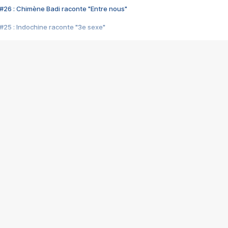
#26 : Chimène Badi raconte "Entre nous"
#25 : Indochine raconte "3e sexe"
#24 : Zaho raconte "C'est chelou"
#23 : Patrick Bruel raconte "Au café des délices"
#22 : Kyo raconte "Le chemin"
#21 : Nolwenn Leroy raconte "Cassé"
#20 : Patrick Hernandez raconte "Born to be alive"
#19 : Lorie raconte "Près de moi"
#18 : Michael Jones raconte "A nos actes manqués" (avec Jean-Jacque
#17 : Khaled raconte "Aïcha"
#16 : Corneille raconte "Parce qu'on vient de loin"
#15 : Indochine raconte "L'aventurier"