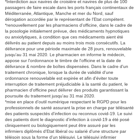
*Interdiction aux navires de croisière et navires de plus de 100
passagers de faire escale dans les ports français continentaux de
Méditerranée, Atlantique, Manche et mer du Nord, sauf
dérogation accordée par le représentant de l'Etat compétent.
*renouvellement par les pharmaciens d'officine, dans le cadre de
la posologie initialement prévue, des médicaments hypnotiques
ou anxiolytiques, à condition que ces médicaments aient été
délivrés au patient depuis au moins trois mois consécutifs. La
délivrance pour une période maximale de 28 jours, renouvelable
jusqu'au 31 mai 2020. Le pharmacien en informe le médecin,
appose sur l'ordonnance le timbre de l'officine et la date de
délivrance & nombre de boîtes dispensées. Dans le cadre d'un
traitement chronique, lorsque la durée de validité d'une
ordonnance renouvelable est expirée et afin d'éviter toute
interruption de traitement préjudiciable à la santé du patient, le
pharmacien d'officine peut délivrer des produits garantissant la
poursuite du traitement jusqu'au 31 mai 2020.
*mise en place d’outil numérique respectant le RGPD pour les
professionnels de santé assurant la prise en charge par télésanté
des patients suspectés d'infection ou reconnus covid-19. Le suivi
des patients dont le diagnostic d'infection à covid-19 a été posé
cliniquement ou biologiquement peut être assuré par les
infirmiers diplômés d'Etat libéral ou salarié d'une structure par
télésoin sous la forme d'un télésuivi. Le télésuivi infirmier