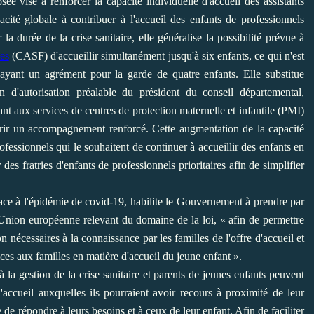
e vise à renforcer la capacité individuelle d'accueil des assistants
cité globale à contribuer à l'accueil des enfants de professionnels
 la durée de la crise sanitaire, elle généralise la possibilité prévue à
les
(CASF) d'accueillir simultanément jusqu'à six enfants, ce qui n'est
 ayant un agrément pour la garde de quatre enfants. Elle substitue
n d'autorisation préalable du président du conseil départemental,
ant aux services de centres de protection maternelle et infantile (PMI)
ffrir un accompagnement renforcé. Cette augmentation de la capacité
fessionnels qui le souhaitent de continuer à accueillir des enfants en
des fratries d'enfants de professionnels prioritaires afin de simplifier
 face à l'épidémie de covid-19, habilite le Gouvernement à prendre par
Union européenne relevant du domaine de la loi, « afin de permettre
 nécessaires à la connaissance par les familles de l'offre d'accueil et
rvices aux familles en matière d'accueil du jeune enfant ».
 la gestion de la crise sanitaire et parents de jeunes enfants peuvent
 d'accueil auxquelles ils pourraient avoir recours à proximité de leur
 de répondre à leurs besoins et à ceux de leur enfant. Afin de faciliter