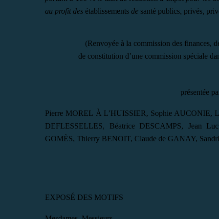
au profit des
établissements
de
santé publics
,
privés
,
priv
(Renvoyée à la commission des finances, de
de constitution d’une commission spéciale dans
présentée p
Pierre MOREL À L’HUISSIER, Sophie AUCONIE, 
DEFLESSELLES, Béatrice DESCAMPS, Jean Luc 
GOMÈS, Thierry BENOIT, Claude de GANAY, Sandr
EXPOSÉ DES MOTIFS
M
esdames
, M
essieurs
,