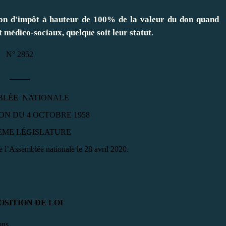
on d'impôt à hauteur de 100% de la valeur du don quand
et médico-sociaux, quelque soit leur statut
.
N° 2852
_____
BLÉE NATIONALE
ON DU 4 OCTOBRE 1958
ÈME LÉGISLATURE
e l’Assemblée nationale le 28 avril 2020.
OSITION DE LOI
ons