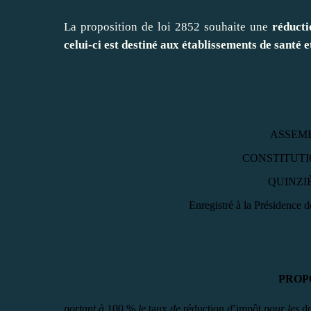
La proposition de loi 2852 souhaite une
réducti
celui-ci est destiné aux établissements de santé 
ASSEM
CONSTITUTI
QUINZI
Enregistré à la Présidence d
PROP
portant à
100 %
le
taux
de
réduction
d
’
impôt
pour les
d