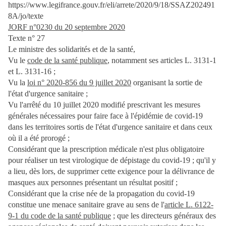
https://www.legifrance.gouv.fr/eli/arrete/2020/9/18/SSAZ202491
8A/jo/texte
JORF n°0230 du 20 septembre 2020
Texte n° 27
Le ministre des solidarités et de la santé,
Vu le
code de la santé publique
, notamment ses articles L. 3131-1
et L. 3131-16 ;
Vu la
loi n° 2020-856 du 9 juillet 2020
organisant la sortie de
l'état d'urgence sanitaire ;
Vu l'arrêté du 10 juillet 2020 modifié prescrivant les mesures
générales nécessaires pour faire face à l'épidémie de covid-19
dans les territoires sortis de l'état d'urgence sanitaire et dans ceux
où il a été prorogé ;
Considérant que la prescription médicale n'est plus obligatoire
pour réaliser un test virologique de dépistage du covid-19 ; qu'il y
a lieu, dès lors, de supprimer cette exigence pour la délivrance de
masques aux personnes présentant un résultat positif ;
Considérant que la crise née de la propagation du covid-19
constitue une menace sanitaire grave au sens de l'
article L. 6122-
9-1 du code de la santé publique
; que les directeurs généraux des