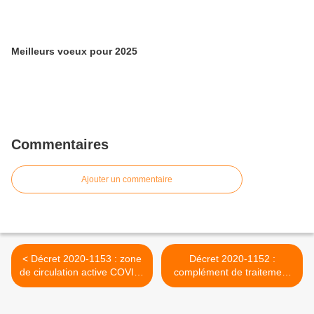
Meilleurs voeux pour 2025
Commentaires
Ajouter un commentaire
< Décret 2020-1153 : zone
Décret 2020-1152 :
de circulation active COVID-
complément de traitement
19
indiciaire dans les hôpitaux,
GCS et EHPAD >