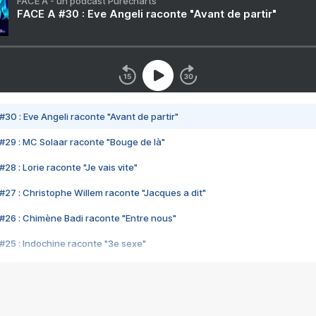
FACE A - un podcast Purecharts
FACE A #30 : Eve Angeli raconte "Avant de partir"
#30 : Eve Angeli raconte "Avant de partir"
#29 : MC Solaar raconte "Bouge de là"
28 : Lorie raconte "Je vais vite"
#27 : Christophe Willem raconte "Jacques a dit"
#26 : Chimène Badi raconte "Entre nous"
#25 : Indochine raconte "3e sexe"
#24 : Zaho raconte "C'est chelou"
#23 : Patrick Bruel raconte "Au café des délices"