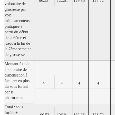
96,53
122,01
129,36
127,72
volontaire de
grossesse par
voie
médicamenteuse
pratiquée à
partir du début
de la 6ème et
jusqu'à la fin de
la 7ème semaine
de grossesse
Montant fixe de
l'honoraire de
dispensation à
facturer en plus
4
4
4
4
du sous forfait
par le
pharmacien
Total : sous
forfait +
100,53
126,01
133,36
131,72