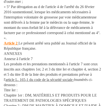
d'outre-mer ;
« 5° Par dérogation au d de l'article 4 de l'arrêté du 26 février
2016 susmentionné, lorsque les médicaments nécessaires à
l'interruption volontaire de grossesse par voie médicamenteuse
sont délivrés à la femme par le médecin ou la sage-femme, le
montant du sous-forfait lié à la délivrance de médicaments à
facturer par ce professionnel correspond à celui mentionné au 4°.
».
Article 2
Le présent arrêté sera publié au Journal officiel de la
République française.
ANNEXES
Annexe à l'article 7
Les produits et les prestations mentionnés à l'article 7 sont ceux
inscrits aux chapitres 1er, 2 et 3 du titre Ier et chapitre 4, section 2
et 5 du titre II de la liste des produits et prestations prévue à
l'
article L. 165-1 du code de la sécurité sociale
énumérés ci-
dessous :
Titre Ier :
Chapitre 1er : DM, MATÉRIELS ET PRODUITS POUR LE
TRAITEMENT DE PATHOLOGIES SPÉCIFIQUES
Chapitre 2 : DM DE MAINTIEN À DOMICILE ET D'AIDE À