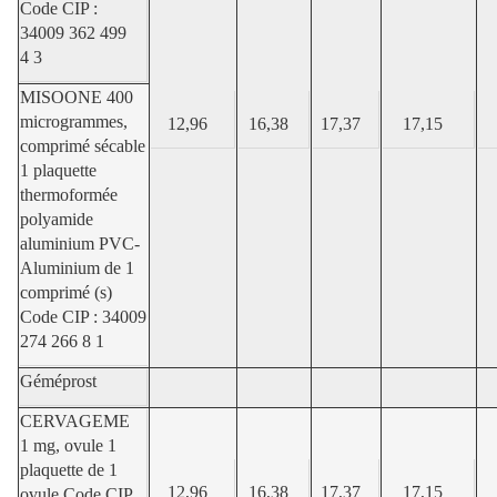
Code CIP :
34009 362 499
4 3
MISOONE 400
microgrammes,
12,96
16,38
17,37
17,15
comprimé sécable
1 plaquette
thermoformée
polyamide
aluminium PVC-
Aluminium de 1
comprimé (s)
Code CIP : 34009
274 266 8 1
Géméprost
CERVAGEME
1 mg, ovule 1
plaquette de 1
12,96
16,38
17,37
17,15
ovule Code CIP