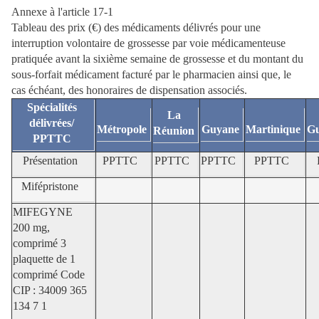
Annexe à l'article 17-1
Tableau des prix (€) des médicaments délivrés pour une
interruption volontaire de grossesse par voie médicamenteuse
pratiquée avant la sixième semaine de grossesse et du montant du
sous-forfait médicament facturé par le pharmacien ainsi que, le
cas échéant, des honoraires de dispensation associés.
Spécialités
La
délivrées/
Métropole
Guyane
Martinique
Gu
Réunion
PPTTC
Présentation
PPTTC
PPTTC
PPTTC
PPTTC
Mifépristone
MIFEGYNE
200 mg,
comprimé 3
plaquette de 1
comprimé Code
CIP : 34009 365
134 7 1