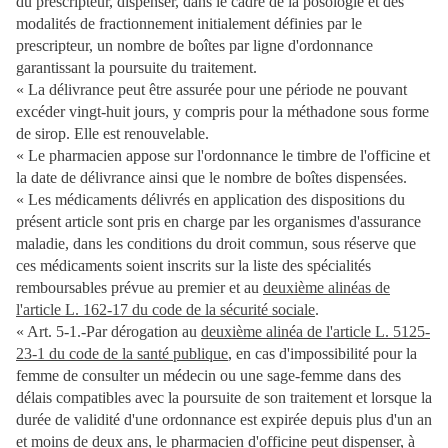
du prescripteur, dispenser, dans le cadre de la posologie et des
modalités de fractionnement initialement définies par le
prescripteur, un nombre de boîtes par ligne d'ordonnance
garantissant la poursuite du traitement.
« La délivrance peut être assurée pour une période ne pouvant
excéder vingt-huit jours, y compris pour la méthadone sous forme
de sirop. Elle est renouvelable.
« Le pharmacien appose sur l'ordonnance le timbre de l'officine et
la date de délivrance ainsi que le nombre de boîtes dispensées.
« Les médicaments délivrés en application des dispositions du
présent article sont pris en charge par les organismes d'assurance
maladie, dans les conditions du droit commun, sous réserve que
ces médicaments soient inscrits sur la liste des spécialités
remboursables prévue au premier et au
deuxième alinéas de
l'article L. 162-17 du code de la sécurité sociale
.
« Art. 5-1.-Par dérogation au
deuxième alinéa de l'article L. 5125-
23-1 du code de la santé publique
, en cas d'impossibilité pour la
femme de consulter un médecin ou une sage-femme dans des
délais compatibles avec la poursuite de son traitement et lorsque la
durée de validité d'une ordonnance est expirée depuis plus d'un an
et moins de deux ans, le pharmacien d'officine peut dispenser, à