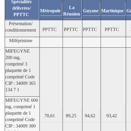
Spécialités
La
délivrées/
Métropole
Guyane
Martinique
G
Réunion
PPTTC
Présentation/
PPTTC
PPTTC
PPTTC
PPTTC
conditionnement
Mifépristone
MIFEGYNE
200 mg,
comprimé 3
plaquette de 1
comprimé Code
CIP : 34009 365
134 7 1
MIFEGYNE 600
mg, comprimé 1
plaquette de 1
70,61
89,25
94,62
93,42
comprimé Code
CIP : 34009 300