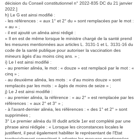
décision du Conseil constitutionnel n° 2022-835 DC du 21 janvier
2022.]
h) Le G est ainsi modifié :
- les références : « aux 1° et 2° du » sont remplacées par le mot :
« au » ;
- il est ajouté un alinéa ainsi rédigé :
« Il en est de même lorsque le ministre chargé de la santé prend
les mesures mentionnées aux articles L. 3131-1 et L. 3131-16 du
code de la santé publique pour autoriser la vaccination des
mineurs âgés d'au moins cinq ans. » ;
i) Le I est ainsi modifié :
- au premier alinéa, le mot : « douze » est remplacé par le mot : «
cinq » ;
- au deuxième alinéa, les mots : « d'au moins douze » sont
remplacés par les mots : « âgés de moins de seize » ;
j) Le J est ainsi modifié :
- au premier alinéa, la référence : « au 2° » est remplacée par les
références : « aux 2° et 3° » ;
- à l'avant-dernier alinéa, les références : « des 1° et 2° » sont
supprimées ;
3° Le premier alinéa du III dudit article 1er est complété par une
phrase ainsi rédigée : « Lorsque les circonstances locales le
justifient, il peut également habiliter le représentant de l'Etat
territorialement compétent à adapter les mesures mentionnées