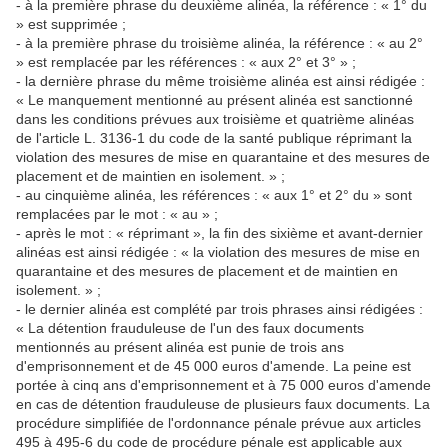
- à la première phrase du deuxième alinéa, la référence : « 1° du
» est supprimée ;
- à la première phrase du troisième alinéa, la référence : « au 2°
» est remplacée par les références : « aux 2° et 3° » ;
- la dernière phrase du même troisième alinéa est ainsi rédigée :
« Le manquement mentionné au présent alinéa est sanctionné
dans les conditions prévues aux troisième et quatrième alinéas
de l'article L. 3136-1 du code de la santé publique réprimant la
violation des mesures de mise en quarantaine et des mesures de
placement et de maintien en isolement. » ;
- au cinquième alinéa, les références : « aux 1° et 2° du » sont
remplacées par le mot : « au » ;
- après le mot : « réprimant », la fin des sixième et avant-dernier
alinéas est ainsi rédigée : « la violation des mesures de mise en
quarantaine et des mesures de placement et de maintien en
isolement. » ;
- le dernier alinéa est complété par trois phrases ainsi rédigées :
« La détention frauduleuse de l'un des faux documents
mentionnés au présent alinéa est punie de trois ans
d'emprisonnement et de 45 000 euros d'amende. La peine est
portée à cinq ans d'emprisonnement et à 75 000 euros d'amende
en cas de détention frauduleuse de plusieurs faux documents. La
procédure simplifiée de l'ordonnance pénale prévue aux articles
495 à 495-6 du code de procédure pénale est applicable aux