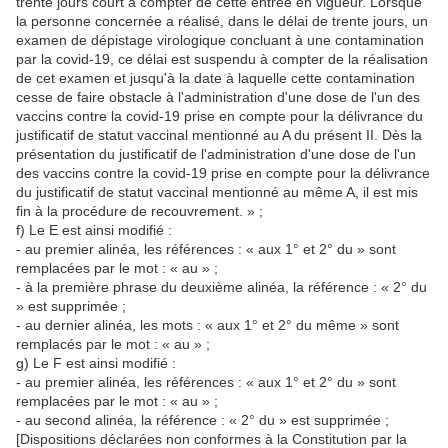
trente jours court à compter de cette entrée en vigueur. Lorsque
la personne concernée a réalisé, dans le délai de trente jours, un
examen de dépistage virologique concluant à une contamination
par la covid-19, ce délai est suspendu à compter de la réalisation
de cet examen et jusqu'à la date à laquelle cette contamination
cesse de faire obstacle à l'administration d'une dose de l'un des
vaccins contre la covid-19 prise en compte pour la délivrance du
justificatif de statut vaccinal mentionné au A du présent II. Dès la
présentation du justificatif de l'administration d'une dose de l'un
des vaccins contre la covid-19 prise en compte pour la délivrance
du justificatif de statut vaccinal mentionné au même A, il est mis
fin à la procédure de recouvrement. » ;
f) Le E est ainsi modifié :
- au premier alinéa, les références : « aux 1° et 2° du » sont
remplacées par le mot : « au » ;
- à la première phrase du deuxième alinéa, la référence : « 2° du
» est supprimée ;
- au dernier alinéa, les mots : « aux 1° et 2° du même » sont
remplacés par le mot : « au » ;
g) Le F est ainsi modifié :
- au premier alinéa, les références : « aux 1° et 2° du » sont
remplacées par le mot : « au » ;
- au second alinéa, la référence : « 2° du » est supprimée ;
[Dispositions déclarées non conformes à la Constitution par la