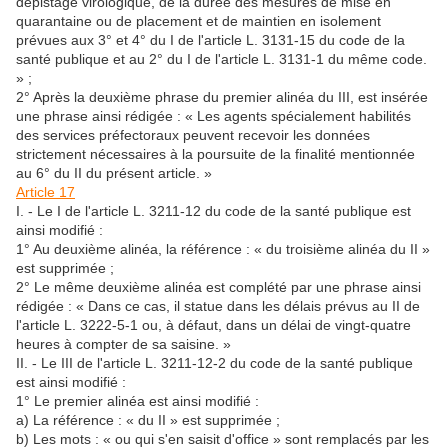
dépistage virologique, de la durée des mesures de mise en
quarantaine ou de placement et de maintien en isolement
prévues aux 3° et 4° du I de l'article L. 3131-15 du code de la
santé publique et au 2° du I de l'article L. 3131-1 du même code.
» ;
2° Après la deuxième phrase du premier alinéa du III, est insérée
une phrase ainsi rédigée : « Les agents spécialement habilités
des services préfectoraux peuvent recevoir les données
strictement nécessaires à la poursuite de la finalité mentionnée
au 6° du II du présent article. »
Article 17
I. - Le I de l'article L. 3211-12 du code de la santé publique est
ainsi modifié :
1° Au deuxième alinéa, la référence : « du troisième alinéa du II »
est supprimée ;
2° Le même deuxième alinéa est complété par une phrase ainsi
rédigée : « Dans ce cas, il statue dans les délais prévus au II de
l'article L. 3222-5-1 ou, à défaut, dans un délai de vingt-quatre
heures à compter de sa saisine. »
II. - Le III de l'article L. 3211-12-2 du code de la santé publique
est ainsi modifié :
1° Le premier alinéa est ainsi modifié :
a) La référence : « du II » est supprimée ;
b) Les mots : « ou qui s'en saisit d'office » sont remplacés par les