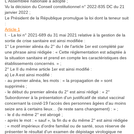
L'Assemblée nationale a adopté ;
Vu la décision du Conseil constitutionnel n° 2022-835 DC du 21
janvier 2022 ;
Le Président de la République promulgue la loi dont la teneur suit
:
Article 1
I. - La loi n° 2021-689 du 31 mai 2021 relative à la gestion de la
sortie de crise sanitaire est ainsi modifiée :
1° Le premier alinéa du 2° du I de l'article 1er est complété par
une phrase ainsi rédigée : « Cette réglementation est adaptée à
la situation sanitaire et prend en compte les caractéristiques des
établissements concernés. » ;
2° Le II du même article 1er est ainsi modifié :
a) Le A est ainsi modifié :
- au premier alinéa, les mots : « la propagation de » sont
supprimés ;
- le début du premier alinéa du 2° est ainsi rédigé : « 2°
Subordonner à la présentation d'un justificatif de statut vaccinal
concernant la covid-19 l'accès des personnes âgées d'au moins
seize ans à certains lieux… (le reste sans changement) : » ;
- le d du même 2° est abrogé ;
- après le mot : « sauf », la fin du e du même 2° est ainsi rédigée
: « motif impérieux d'ordre familial ou de santé, sous réserve de
présenter le résultat d'un examen de dépistage virologique ne