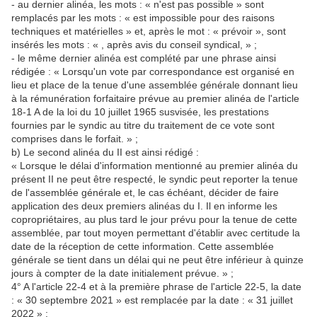
- au dernier alinéa, les mots : « n'est pas possible » sont
remplacés par les mots : « est impossible pour des raisons
techniques et matérielles » et, après le mot : « prévoir », sont
insérés les mots : « , après avis du conseil syndical, » ;
- le même dernier alinéa est complété par une phrase ainsi
rédigée : « Lorsqu'un vote par correspondance est organisé en
lieu et place de la tenue d'une assemblée générale donnant lieu
à la rémunération forfaitaire prévue au premier alinéa de l'article
18-1 A de la loi du 10 juillet 1965 susvisée, les prestations
fournies par le syndic au titre du traitement de ce vote sont
comprises dans le forfait. » ;
b) Le second alinéa du II est ainsi rédigé :
« Lorsque le délai d'information mentionné au premier alinéa du
présent II ne peut être respecté, le syndic peut reporter la tenue
de l'assemblée générale et, le cas échéant, décider de faire
application des deux premiers alinéas du I. Il en informe les
copropriétaires, au plus tard le jour prévu pour la tenue de cette
assemblée, par tout moyen permettant d'établir avec certitude la
date de la réception de cette information. Cette assemblée
générale se tient dans un délai qui ne peut être inférieur à quinze
jours à compter de la date initialement prévue. » ;
4° A l'article 22-4 et à la première phrase de l'article 22-5, la date
: « 30 septembre 2021 » est remplacée par la date : « 31 juillet
2022 » ;