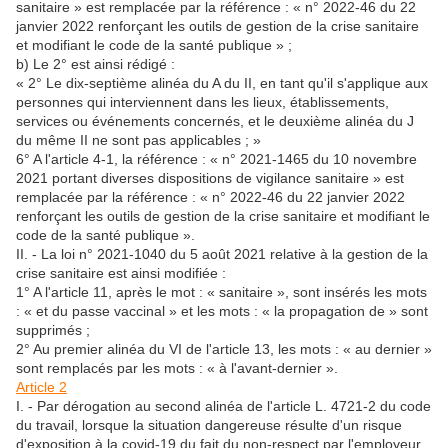
sanitaire » est remplacée par la référence : « n° 2022-46 du 22
janvier 2022 renforçant les outils de gestion de la crise sanitaire
et modifiant le code de la santé publique » ;
b) Le 2° est ainsi rédigé :
« 2° Le dix-septième alinéa du A du II, en tant qu'il s'applique aux
personnes qui interviennent dans les lieux, établissements,
services ou événements concernés, et le deuxième alinéa du J
du même II ne sont pas applicables ; »
6° A l'article 4-1, la référence : « n° 2021-1465 du 10 novembre
2021 portant diverses dispositions de vigilance sanitaire » est
remplacée par la référence : « n° 2022-46 du 22 janvier 2022
renforçant les outils de gestion de la crise sanitaire et modifiant le
code de la santé publique ».
II. - La loi n° 2021-1040 du 5 août 2021 relative à la gestion de la
crise sanitaire est ainsi modifiée :
1° A l'article 11, après le mot : « sanitaire », sont insérés les mots
: « et du passe vaccinal » et les mots : « la propagation de » sont
supprimés ;
2° Au premier alinéa du VI de l'article 13, les mots : « au dernier »
sont remplacés par les mots : « à l'avant-dernier ».
Article 2
I. - Par dérogation au second alinéa de l'article L. 4721-2 du code
du travail, lorsque la situation dangereuse résulte d'un risque
d'exposition à la covid-19 du fait du non-respect par l'employeur