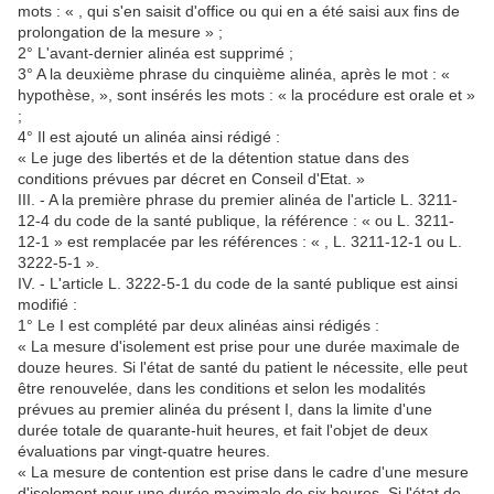
mots : « , qui s'en saisit d'office ou qui en a été saisi aux fins de
prolongation de la mesure » ;
2° L'avant-dernier alinéa est supprimé ;
3° A la deuxième phrase du cinquième alinéa, après le mot : «
hypothèse, », sont insérés les mots : « la procédure est orale et »
;
4° Il est ajouté un alinéa ainsi rédigé :
« Le juge des libertés et de la détention statue dans des
conditions prévues par décret en Conseil d'Etat. »
III. - A la première phrase du premier alinéa de l'article L. 3211-
12-4 du code de la santé publique, la référence : « ou L. 3211-
12-1 » est remplacée par les références : « , L. 3211-12-1 ou L.
3222-5-1 ».
IV. - L'article L. 3222-5-1 du code de la santé publique est ainsi
modifié :
1° Le I est complété par deux alinéas ainsi rédigés :
« La mesure d'isolement est prise pour une durée maximale de
douze heures. Si l'état de santé du patient le nécessite, elle peut
être renouvelée, dans les conditions et selon les modalités
prévues au premier alinéa du présent I, dans la limite d'une
durée totale de quarante-huit heures, et fait l'objet de deux
évaluations par vingt-quatre heures.
« La mesure de contention est prise dans le cadre d'une mesure
d'isolement pour une durée maximale de six heures. Si l'état de