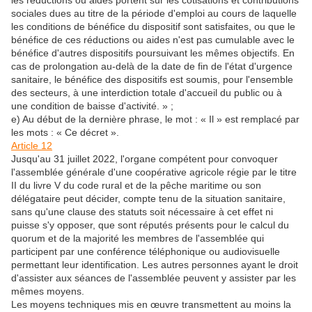
les réductions ou aides portent sur les cotisations et contributions
sociales dues au titre de la période d'emploi au cours de laquelle
les conditions de bénéfice du dispositif sont satisfaites, ou que le
bénéfice de ces réductions ou aides n'est pas cumulable avec le
bénéfice d'autres dispositifs poursuivant les mêmes objectifs. En
cas de prolongation au-delà de la date de fin de l'état d'urgence
sanitaire, le bénéfice des dispositifs est soumis, pour l'ensemble
des secteurs, à une interdiction totale d'accueil du public ou à
une condition de baisse d'activité. » ;
e) Au début de la dernière phrase, le mot : « Il » est remplacé par
les mots : « Ce décret ».
Article 12
Jusqu'au 31 juillet 2022, l'organe compétent pour convoquer
l'assemblée générale d'une coopérative agricole régie par le titre
II du livre V du code rural et de la pêche maritime ou son
délégataire peut décider, compte tenu de la situation sanitaire,
sans qu'une clause des statuts soit nécessaire à cet effet ni
puisse s'y opposer, que sont réputés présents pour le calcul du
quorum et de la majorité les membres de l'assemblée qui
participent par une conférence téléphonique ou audiovisuelle
permettant leur identification. Les autres personnes ayant le droit
d'assister aux séances de l'assemblée peuvent y assister par les
mêmes moyens.
Les moyens techniques mis en œuvre transmettent au moins la