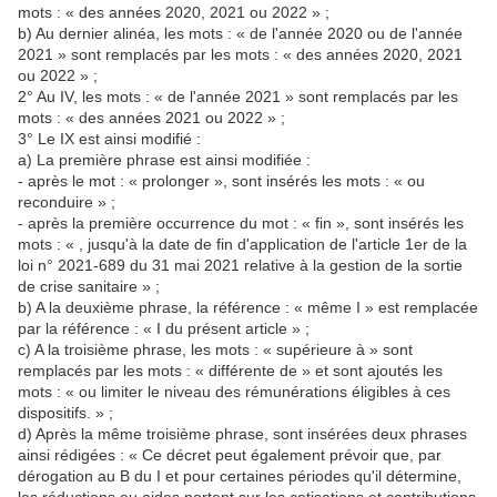
mots : « des années 2020, 2021 ou 2022 » ;
b) Au dernier alinéa, les mots : « de l'année 2020 ou de l'année
2021 » sont remplacés par les mots : « des années 2020, 2021
ou 2022 » ;
2° Au IV, les mots : « de l'année 2021 » sont remplacés par les
mots : « des années 2021 ou 2022 » ;
3° Le IX est ainsi modifié :
a) La première phrase est ainsi modifiée :
- après le mot : « prolonger », sont insérés les mots : « ou
reconduire » ;
- après la première occurrence du mot : « fin », sont insérés les
mots : « , jusqu'à la date de fin d'application de l'article 1er de la
loi n° 2021-689 du 31 mai 2021 relative à la gestion de la sortie
de crise sanitaire » ;
b) A la deuxième phrase, la référence : « même I » est remplacée
par la référence : « I du présent article » ;
c) A la troisième phrase, les mots : « supérieure à » sont
remplacés par les mots : « différente de » et sont ajoutés les
mots : « ou limiter le niveau des rémunérations éligibles à ces
dispositifs. » ;
d) Après la même troisième phrase, sont insérées deux phrases
ainsi rédigées : « Ce décret peut également prévoir que, par
dérogation au B du I et pour certaines périodes qu'il détermine,