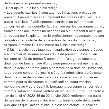
délits prévus au présent alinéa. » ;
- il est ajouté un alinéa ainsi rédigé :
« Les agents habilités à constater les infractions prévues au
présent D peuvent accéder, pendant les horaires d'ouverture au
public, aux lieux, établissements, services ou événements
concernés afin de contrôler la détention par les personnes qui s'y
trouvent des documents mentionnés au A du présent II ainsi que
le respect par l'exploitant ou le professionnel responsable de son
obligation de contrôle de la détention de ces documents. » ;
e) Après le même D, il est inséré un D bis ainsi rédigé :
« D bis. - L'action publique pour l'application des peines prévues
aux premier et sixième alinéas du D du présent II ainsi qu'au
huitième alinéa du même D concernant l'usage de faux et la
détention de faux en vue d'un usage personnel est éteinte si,
dans un délai de trente jours à compter de la date de l'infraction,
la personne concernée justifie s'être fait administrer après cette
date une dose de l'un des vaccins contre la covid-19 prise en
compte pour la délivrance du justificatif de statut vaccinal
mentionné au A du présent II. Lorsque la personne concernée a
commis l'infraction avant l'entrée en vigueur du 2° du I de l'article
1er de la loi n° 2022-46 du 22 janvier 2022 renforçant les outils
de gestion de la crise sanitaire et modifiant le code de la santé
publique et que l'action publique n'est pas éteinte, le délai de