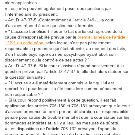
alors applicables.
« Les jurés peuvent également poser des questions par
l'intermédiaire du président.
« Art. D. 47-37-5.-Conformément à l'article 349-1, la cour
d'assises répond à une question ainsi formulée :
« “ L'accusé bénéficie-t-il pour le fait qui lui est reproché de la
cause d'irresponsabilité prévue par le
premier alinéa de l'article
122-1 du code pénal
selon lequel n'est pas pénalement
responsable la personne qui était atteinte, au moment des faits,
d'un trouble psychique ou neuropsychique ayant aboli son
discernement ou le contrôle de ses actes ? ”
« Art. D. 47-37-6.-Si la cour d'assises répond positivement à la
question prévue par l'article D. 47-37-5, elle doit alors statuer sur
la question suivante :
« “ L'accusé a-t-il matériellement commis le fait qui lui est
reproché et pour lequel il a été considéré comme pénalement
non responsable ? ”
« Si la cour répond positivement à cette question, il est fait
application des articles 706-130 et 706-131 prévoyant que la cour
d'assises prononce un arrêt portant déclaration d'irresponsabilité
pénale pour cause de trouble mental et que la cour statue sur les
dommages et intérêts et, s'il y a lieu, les mesures de sûreté.
« Les dispositions de l'article 706-132 prévoyant l'appel du
procureur général, de l'accusé et de la partie civile sont alors