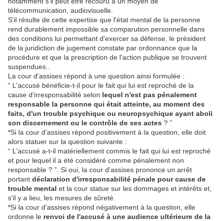
notamment s'il peut être recouru à un moyen de
télécommunication, audiovisuelle.
S'il résulte de cette expertise que l'état mental de la personne
rend durablement impossible sa comparution personnelle dans
des conditions lui permettant d'exercer sa défense, le président
de la juridiction de jugement constate par ordonnance que la
procédure et que la prescription de l'action publique se trouvent
suspendues..
La cour d'assises répond à une question ainsi formulée :
“ L'accusé bénéficie-t-il pour le fait qui lui est reproché de la
cause d'irresponsabilité selon
lequel n'est pas pénalement
responsable la personne qui était atteinte, au moment des
faits, d'un trouble psychique ou neuropsychique ayant aboli
son discernement ou le contrôle de ses actes
? ”
*Si la cour d'assises répond positivement à la question, elle doit
alors statuer sur la question suivante :
“ L'accusé a-t-il matériellement commis le fait qui lui est reproché
et pour lequel il a été considéré comme pénalement non
responsable ? ”. Si oui, la cour d'assises prononce un arrêt
portant
déclaration d'irresponsabilité pénale pour cause de
trouble mental
et la cour statue sur les dommages et intérêts et,
s'il y a lieu, les mesures de sûreté.
*Si la cour d'assises répond négativement à la question, elle
ordonne le
renvoi de l'accusé à une audience ultérieure de la