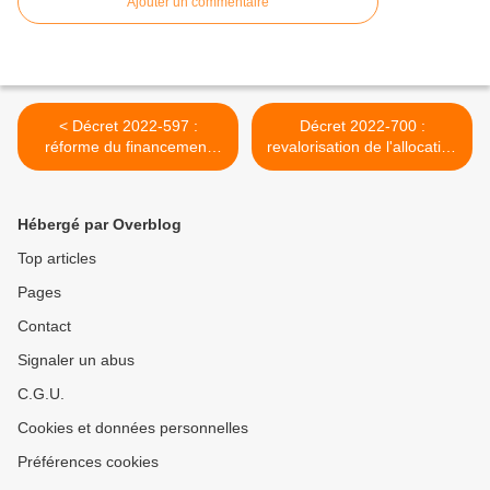
Ajouter un commentaire
< Décret 2022-597 :
Décret 2022-700 :
réforme du financement
revalorisation de l'allocation
des activités de soins de
adultes handicapés AAH >
suite et de réadaptation
SSR
Hébergé par Overblog
Top articles
Pages
Contact
Signaler un abus
C.G.U.
Cookies et données personnelles
Préférences cookies