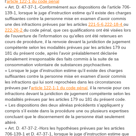
l'
article 122-1 du code pénal
« Art. D. 47-37-1.-Conformément aux dispositions de l'article 706-
139-1, lorsque le juge d'instruction estime qu'il existe des charges
suffisantes contre la personne mise en examen d'avoir commis
une des infractions prévues par les articles
221-5-6
,
222-18-4
ou
222-26-2
du code pénal, que ces qualifications ont été visées lors
de l'ouverture de l'information ou qu'elles ont été retenues en
cours de procédure, il la renvoie devant la juridiction de jugement
compétente selon les modalités prévues par les articles 179 ou
181 du présent code, après l'avoir préalablement déclarée
pénalement irresponsable des faits commis à la suite de sa
consommation volontaire de substances psychoactives.
« Lorsque le juge d'instruction estime qu'il existe des charges
suffisantes contre la personne mise en examen d'avoir commis
les infractions qui lui sont reprochées dans les circonstances
prévues par l'
article 122-1-1 du code pénal
, il la renvoie pour ces
infractions devant la juridiction de jugement compétente selon les
modalités prévues par les articles 179 ou 181 du présent code.
« Les dispositions des deux alinéas précédents s'appliquent y
compris s'il existe dans la procédure une ou plusieurs expertises
concluant que le discernement de la personne était seulement
altéré.
« Art. D. 47-37-2.-Hors les hypothèses prévues par les articles
706-139-1 et D. 47-37-1, lorsque le juge d'instruction estime que