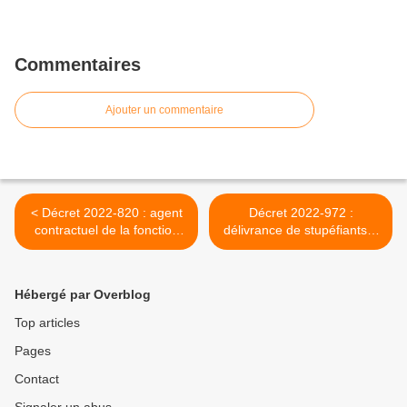
Commentaires
Ajouter un commentaire
< Décret 2022-820 : agent
Décret 2022-972 :
contractuel de la fonction
délivrance de stupéfiants &
publique hospitalière
suppression de la
transmission
d'autoévaluation >
Hébergé par Overblog
Top articles
Pages
Contact