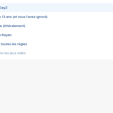
 DayZ
 a 13 ans (et vous l'avez ignoré)
e (littéralement)
im Rayan
 toutes les règles
s les jeux vidéo
us choquant de Rockstar ? - Le scandale BULLY
e plus moche de Steam
du RÊVE tourne au CAUCHEMAR
pendant 8 heures
it… à tort
umiliés par un jeu vidéo