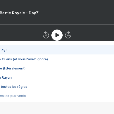
 Battle Royale - DayZ
 DayZ
 a 13 ans (et vous l'avez ignoré)
e (littéralement)
im Rayan
 toutes les règles
s les jeux vidéo
us choquant de Rockstar ? - Le scandale BULLY