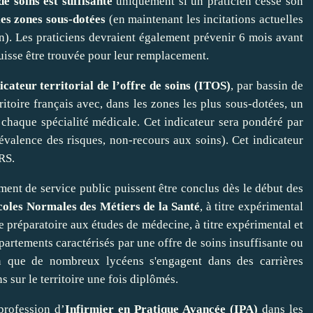
de soins est suffisante
uniquement si un praticien cesse son
les zones sous-dotées
(en maintenant les incitations actuelles
n). Les praticiens devraient également prévenir 6 mois avant
 puisse être trouvée pour leur remplacement.
icateur territorial de l’offre de soins (ITOS)
, par bassin de
rritoire français avec, dans les zones les plus sous‑dotées, un
chaque spécialité médicale. Cet indicateur sera pondéré par
valence des risques, non-recours aux soins). Cet indicateur
ARS.
ent de service public puissent être conclus dès le début des
coles Normales des Métiers de la Santé
, à titre expérimental
 préparatoire aux études de médecine, à titre expérimental et
artements caractérisés par une offre de soins insuffisante ou
afin que de nombreux lycéens s'engagent dans des carrières
sur le territoire une fois diplômés.
profession d’
Infirmier en Pratique Avancée (IPA)
dans les