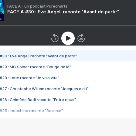
FACE A - un podcast Purecharts
FACE A #30 : Eve Angeli raconte "Avant de partir"
#30 : Eve Angeli raconte "Avant de partir"
#29 : MC Solaar raconte "Bouge de là"
28 : Lorie raconte "Je vais vite"
#27 : Christophe Willem raconte "Jacques a dit"
#26 : Chimène Badi raconte "Entre nous"
#25 : Indochine raconte "3e sexe"
#24 : Zaho raconte "C'est chelou"
#23 : Patrick Bruel raconte "Au café des délices"