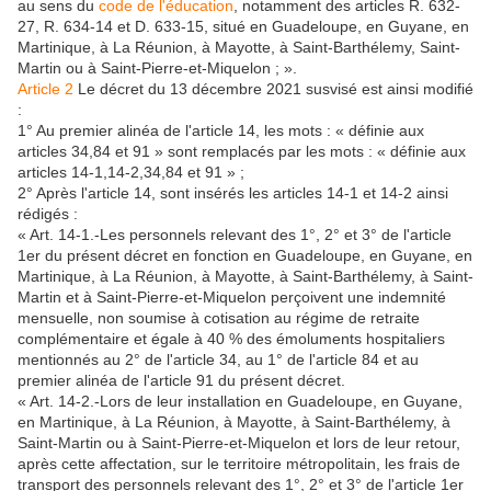
au sens du
code de l'éducation
, notamment des articles R. 632-
27, R. 634-14 et D. 633-15, situé en Guadeloupe, en Guyane, en
Martinique, à La Réunion, à Mayotte, à Saint-Barthélemy, Saint-
Martin ou à Saint-Pierre-et-Miquelon ; ».
Article 2
Le décret du 13 décembre 2021 susvisé est ainsi modifié
:
1° Au premier alinéa de l'article 14, les mots : « définie aux
articles 34,84 et 91 » sont remplacés par les mots : « définie aux
articles 14-1,14-2,34,84 et 91 » ;
2° Après l'article 14, sont insérés les articles 14-1 et 14-2 ainsi
rédigés :
« Art. 14-1.-Les personnels relevant des 1°, 2° et 3° de l'article
1er du présent décret en fonction en Guadeloupe, en Guyane, en
Martinique, à La Réunion, à Mayotte, à Saint-Barthélemy, à Saint-
Martin et à Saint-Pierre-et-Miquelon perçoivent une indemnité
mensuelle, non soumise à cotisation au régime de retraite
complémentaire et égale à 40 % des émoluments hospitaliers
mentionnés au 2° de l'article 34, au 1° de l'article 84 et au
premier alinéa de l'article 91 du présent décret.
« Art. 14-2.-Lors de leur installation en Guadeloupe, en Guyane,
en Martinique, à La Réunion, à Mayotte, à Saint-Barthélemy, à
Saint-Martin ou à Saint-Pierre-et-Miquelon et lors de leur retour,
après cette affectation, sur le territoire métropolitain, les frais de
transport des personnels relevant des 1°, 2° et 3° de l'article 1er