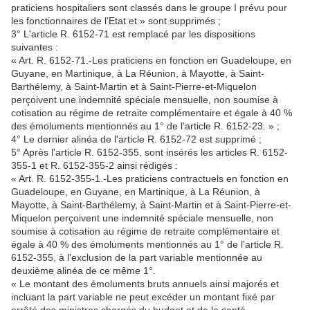
praticiens hospitaliers sont classés dans le groupe I prévu pour
les fonctionnaires de l'Etat et » sont supprimés ;
3° L'article R. 6152-71 est remplacé par les dispositions
suivantes :
« Art. R. 6152-71.-Les praticiens en fonction en Guadeloupe, en
Guyane, en Martinique, à La Réunion, à Mayotte, à Saint-
Barthélemy, à Saint-Martin et à Saint-Pierre-et-Miquelon
perçoivent une indemnité spéciale mensuelle, non soumise à
cotisation au régime de retraite complémentaire et égale à 40 %
des émoluments mentionnés au 1° de l'article R. 6152-23. » ;
4° Le dernier alinéa de l'article R. 6152-72 est supprimé ;
5° Après l'article R. 6152-355, sont insérés les articles R. 6152-
355-1 et R. 6152-355-2 ainsi rédigés :
« Art. R. 6152-355-1.-Les praticiens contractuels en fonction en
Guadeloupe, en Guyane, en Martinique, à La Réunion, à
Mayotte, à Saint-Barthélemy, à Saint-Martin et à Saint-Pierre-et-
Miquelon perçoivent une indemnité spéciale mensuelle, non
soumise à cotisation au régime de retraite complémentaire et
égale à 40 % des émoluments mentionnés au 1° de l'article R.
6152-355, à l'exclusion de la part variable mentionnée au
deuxième alinéa de ce même 1°.
« Le montant des émoluments bruts annuels ainsi majorés et
incluant la part variable ne peut excéder un montant fixé par