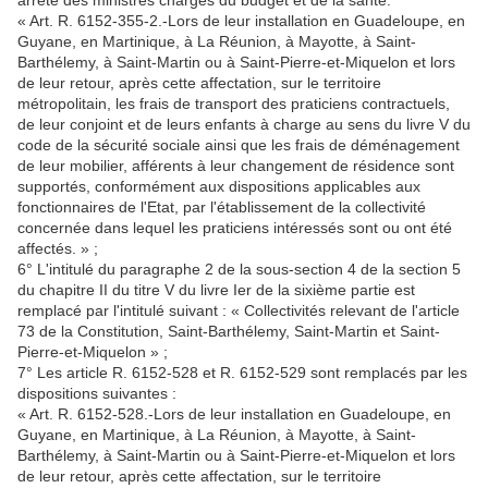
arrêté des ministres chargés du budget et de la santé.
« Art. R. 6152-355-2.-Lors de leur installation en Guadeloupe, en
Guyane, en Martinique, à La Réunion, à Mayotte, à Saint-
Barthélemy, à Saint-Martin ou à Saint-Pierre-et-Miquelon et lors
de leur retour, après cette affectation, sur le territoire
métropolitain, les frais de transport des praticiens contractuels,
de leur conjoint et de leurs enfants à charge au sens du livre V du
code de la sécurité sociale ainsi que les frais de déménagement
de leur mobilier, afférents à leur changement de résidence sont
supportés, conformément aux dispositions applicables aux
fonctionnaires de l'Etat, par l'établissement de la collectivité
concernée dans lequel les praticiens intéressés sont ou ont été
affectés. » ;
6° L'intitulé du paragraphe 2 de la sous-section 4 de la section 5
du chapitre II du titre V du livre Ier de la sixième partie est
remplacé par l'intitulé suivant : « Collectivités relevant de l'article
73 de la Constitution, Saint-Barthélemy, Saint-Martin et Saint-
Pierre-et-Miquelon » ;
7° Les article R. 6152-528 et R. 6152-529 sont remplacés par les
dispositions suivantes :
« Art. R. 6152-528.-Lors de leur installation en Guadeloupe, en
Guyane, en Martinique, à La Réunion, à Mayotte, à Saint-
Barthélemy, à Saint-Martin ou à Saint-Pierre-et-Miquelon et lors
de leur retour, après cette affectation, sur le territoire