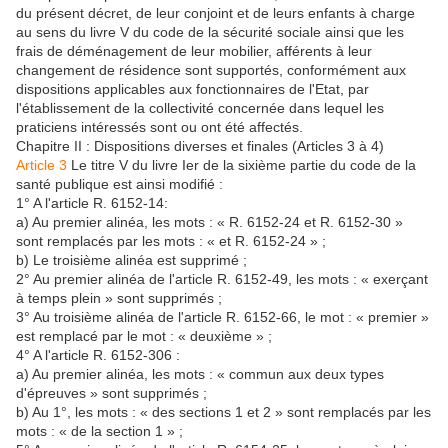
du présent décret, de leur conjoint et de leurs enfants à charge
au sens du livre V du code de la sécurité sociale ainsi que les
frais de déménagement de leur mobilier, afférents à leur
changement de résidence sont supportés, conformément aux
dispositions applicables aux fonctionnaires de l'Etat, par
l'établissement de la collectivité concernée dans lequel les
praticiens intéressés sont ou ont été affectés.
Chapitre II : Dispositions diverses et finales (Articles 3 à 4)
Article 3
Le titre V du livre Ier de la sixième partie du code de la
santé publique est ainsi modifié :
1° A l'article R. 6152-14:
a) Au premier alinéa, les mots : « R. 6152-24 et R. 6152-30 »
sont remplacés par les mots : « et R. 6152-24 » ;
b) Le troisième alinéa est supprimé ;
2° Au premier alinéa de l'article R. 6152-49, les mots : « exerçant
à temps plein » sont supprimés ;
3° Au troisième alinéa de l'article R. 6152-66, le mot : « premier »
est remplacé par le mot : « deuxième » ;
4° A l'article R. 6152-306 :
a) Au premier alinéa, les mots : « commun aux deux types
d'épreuves » sont supprimés ;
b) Au 1°, les mots : « des sections 1 et 2 » sont remplacés par les
mots : « de la section 1 » ;