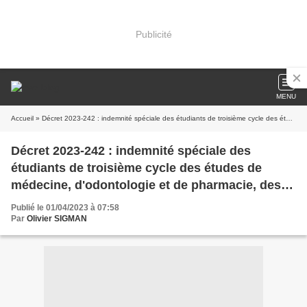
Publicité
MENU
Accueil
» Décret 2023-242 : indemnité spéciale des étudiants de troisième cycle des études de médecine, d'odontologie et de pharmacie, des personnels médicaux, odontologiques et pharmaceutiques et du personnel enseignant et hospitalier exerçant leurs fonctions dans certaines collectivités d'outre-mer
Décret 2023-242 : indemnité spéciale des
étudiants de troisième cycle des études de
médecine, d'odontologie et de pharmacie, des
personnels médicaux, odontologiques et
Publié le 01/04/2023 à 07:58
pharmaceutiques et du personnel enseignant et
Par
Olivier SIGMAN
hospitalier exerçant leurs fonctions dans
certaines collectivités d'outre-mer