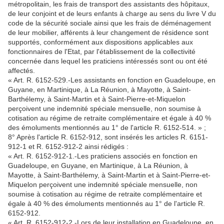
métropolitain, les frais de transport des assistants des hôpitaux,
de leur conjoint et de leurs enfants à charge au sens du livre V du
code de la sécurité sociale ainsi que les frais de déménagement
de leur mobilier, afférents à leur changement de résidence sont
supportés, conformément aux dispositions applicables aux
fonctionnaires de l'Etat, par l'établissement de la collectivité
concernée dans lequel les praticiens intéressés sont ou ont été
affectés.
« Art. R. 6152-529.-Les assistants en fonction en Guadeloupe, en
Guyane, en Martinique, à La Réunion, à Mayotte, à Saint-
Barthélemy, à Saint-Martin et à Saint-Pierre-et-Miquelon
perçoivent une indemnité spéciale mensuelle, non soumise à
cotisation au régime de retraite complémentaire et égale à 40 %
des émoluments mentionnés au 1° de l'article R. 6152-514. » ;
8° Après l'article R. 6152-912, sont insérés les articles R. 6151-
912-1 et R. 6152-912-2 ainsi rédigés :
« Art. R. 6152-912-1.-Les praticiens associés en fonction en
Guadeloupe, en Guyane, en Martinique, à La Réunion, à
Mayotte, à Saint-Barthélemy, à Saint-Martin et à Saint-Pierre-et-
Miquelon perçoivent une indemnité spéciale mensuelle, non
soumise à cotisation au régime de retraite complémentaire et
égale à 40 % des émoluments mentionnés au 1° de l'article R.
6152-912.
« Art. R. 6152-912-2.-Lors de leur installation en Guadeloupe, en