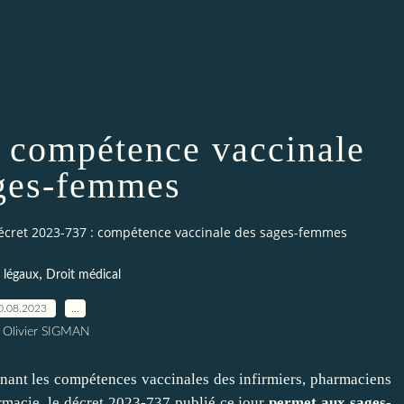
: compétence vaccinale
ges-femmes
écret 2023-737 : compétence vaccinale des sages-femmes
,
 légaux
Droit médical
0.08.2023
…
 Olivier SIGMAN
nant les compétences vaccinales des infirmiers, pharmaciens
armacie
, le décret 2023-737 publié ce jour
permet aux sages-