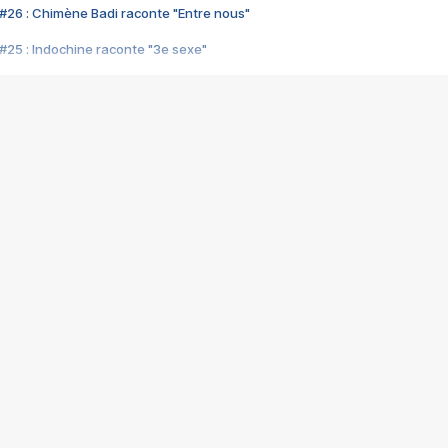
#26 : Chimène Badi raconte "Entre nous"
#25 : Indochine raconte "3e sexe"
#24 : Zaho raconte "C'est chelou"
#23 : Patrick Bruel raconte "Au café des délices"
#22 : Kyo raconte "Le chemin"
#21 : Nolwenn Leroy raconte "Cassé"
#20 : Patrick Hernandez raconte "Born to be alive"
#19 : Lorie raconte "Près de moi"
#18 : Michael Jones raconte "A nos actes manqués" (avec Jean-Jacque
#17 : Khaled raconte "Aïcha"
#16 : Corneille raconte "Parce qu'on vient de loin"
#15 : Indochine raconte "L'aventurier"
14 : Lorie raconte "Sur un air latino"