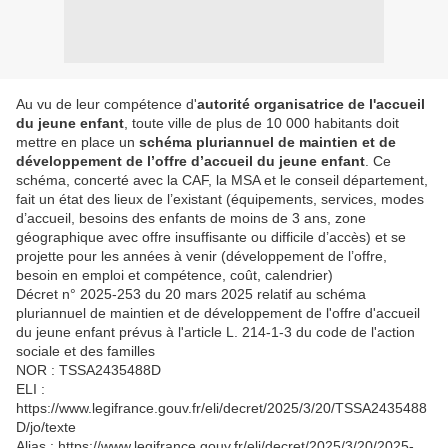
Au vu de leur compétence d'
autorité organisatrice de l'accueil
du jeune enfant
, toute ville de plus de 10 000 habitants doit
mettre en place un
schéma pluriannuel de maintien et de
développement de l’offre d’accueil du jeune enfant
. Ce
schéma, concerté avec la CAF, la MSA et le conseil département,
fait un état des lieux de l’existant (équipements, services, modes
d’accueil, besoins des enfants de moins de 3 ans, zone
géographique avec offre insuffisante ou difficile d’accès) et se
projette pour les années à venir (développement de l’offre,
besoin en emploi et compétence, coût, calendrier)
Décret n° 2025-253 du 20 mars 2025 relatif au schéma
pluriannuel de maintien et de développement de l'offre d'accueil
du jeune enfant prévus à l'article L. 214-1-3 du code de l'action
sociale et des familles
NOR : TSSA2435488D
ELI :
https://www.legifrance.gouv.fr/eli/decret/2025/3/20/TSSA2435488
D/jo/texte
Alias : https://www.legifrance.gouv.fr/eli/decret/2025/3/20/2025-