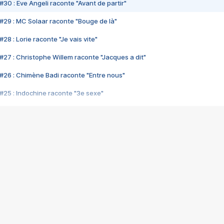
#30 : Eve Angeli raconte "Avant de partir"
#29 : MC Solaar raconte "Bouge de là"
28 : Lorie raconte "Je vais vite"
#27 : Christophe Willem raconte "Jacques a dit"
#26 : Chimène Badi raconte "Entre nous"
#25 : Indochine raconte "3e sexe"
#24 : Zaho raconte "C'est chelou"
#23 : Patrick Bruel raconte "Au café des délices"
#22 : Kyo raconte "Le chemin"
#21 : Nolwenn Leroy raconte "Cassé"
#20 : Patrick Hernandez raconte "Born to be alive"
#19 : Lorie raconte "Près de moi"
#18 : Michael Jones raconte "A nos actes manqués" (avec Jean-Jacque