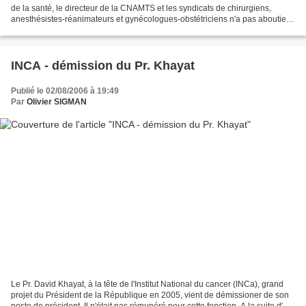
de la santé, le directeur de la CNAMTS et les syndicats de chirurgiens,
anesthésistes-réanimateurs et gynécologues-obstétriciens n'a pas aboutie
même après 8 heures de pourparlers....
INCA - démission du Pr. Khayat
Publié le 02/08/2006 à 19:49
Par
Olivier SIGMAN
Le Pr. David Khayat, à la tête de l'Institut National du cancer (INCa), grand
projet du Président de la République en 2005, vient de démissioner de son