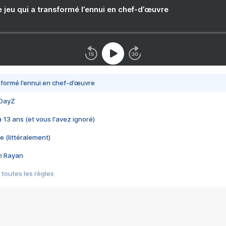
e jeu qui a transformé l’ennui en chef-d’œuvre
nsformé l’ennui en chef-d’œuvre
 DayZ
 a 13 ans (et vous l'avez ignoré)
e (littéralement)
im Rayan
 toutes les règles
s les jeux vidéo
us choquant de Rockstar ? - Le scandale BULLY