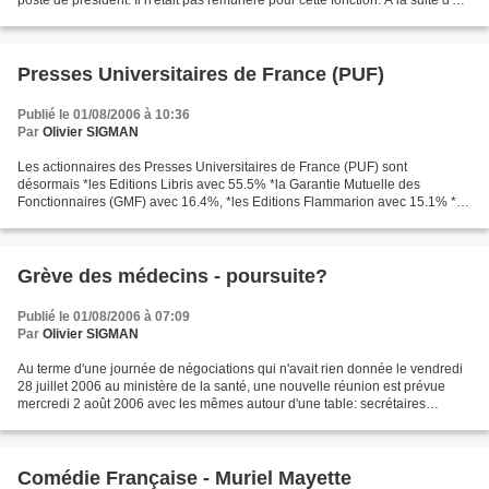
poste de président. Il n'était pas rémunéré pour cette fonction. A la suite d'un
rapport d'audit sur...
Presses Universitaires de France (PUF)
Publié le 01/08/2006 à 10:36
Par
Olivier SIGMAN
Les actionnaires des Presses Universitaires de France (PUF) sont
désormais *les Editions Libris avec 55.5% *la Garantie Mutuelle des
Fonctionnaires (GMF) avec 16.4%, *les Editions Flammarion avec 15.1% *la
MAAF avec 8.1% Bon nombreux d'auteurs qui publient...
Grève des médecins - poursuite?
Publié le 01/08/2006 à 07:09
Par
Olivier SIGMAN
Au terme d'une journée de négociations qui n'avait rien donnée le vendredi
28 juillet 2006 au ministère de la santé, une nouvelle réunion est prévue
mercredi 2 août 2006 avec les mêmes autour d'une table: secrétaires
généraux des syndicats de chirurgiens,...
Comédie Française - Muriel Mayette