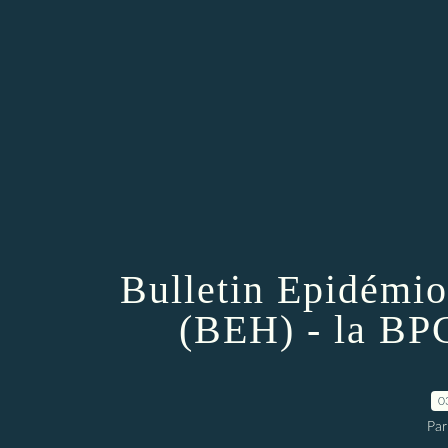
Bulletin Epidémi
(BEH) - la BP
0
Par