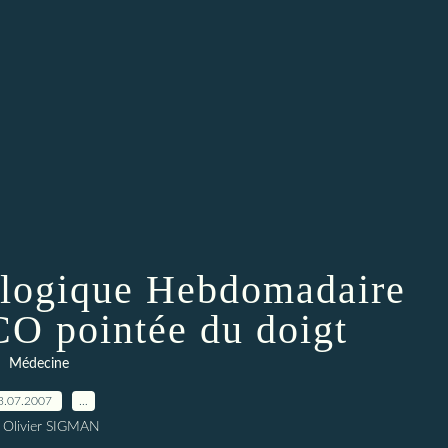
ologique Hebdomadaire
CO pointée du doigt
Médecine
3.07.2007
…
 Olivier SIGMAN