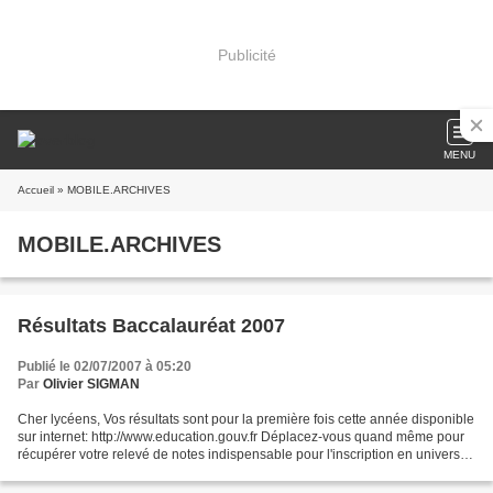
Publicité
MENU
Accueil
» MOBILE.ARCHIVES
MOBILE.ARCHIVES
Résultats Baccalauréat 2007
Publié le 02/07/2007 à 05:20
Par
Olivier SIGMAN
Cher lycéens, Vos résultats sont pour la première fois cette année disponible
sur internet: http://www.education.gouv.fr Déplacez-vous quand même pour
récupérer votre relevé de notes indispensable pour l'inscription en université
ou en école: *40% d'entre...