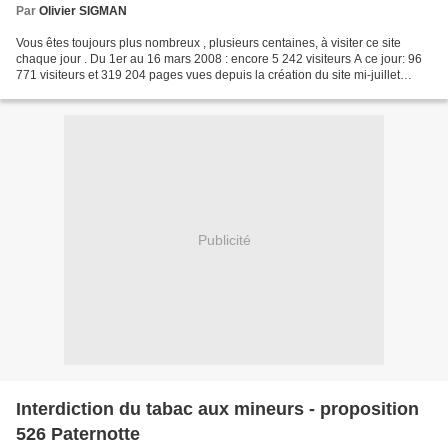
Par
Olivier SIGMAN
Vous êtes toujours plus nombreux , plusieurs centaines, à visiter ce site
chaque jour . Du 1er au 16 mars 2008 : encore 5 242 visiteurs A ce jour: 96
771 visiteurs et 319 204 pages vues depuis la création du site mi-juillet
2006. Voir ici les statistiques...
Publicité
Interdiction du tabac aux mineurs - proposition
526 Paternotte