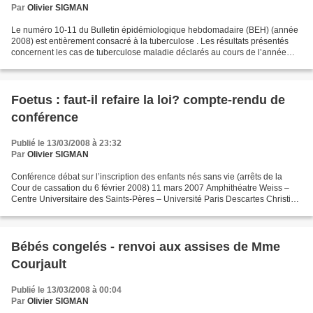
Par
Olivier SIGMAN
Le numéro 10-11 du Bulletin épidémiologique hebdomadaire (BEH) (année
2008) est entièrement consacré à la tuberculose . Les résultats présentés
concernent les cas de tuberculose maladie déclarés au cours de l’année
2006 en France dans le cadre de la déclaration...
Foetus : faut-il refaire la loi? compte-rendu de
conférence
Publié le 13/03/2008 à 23:32
Par
Olivier SIGMAN
Conférence débat sur l’inscription des enfants nés sans vie (arrêts de la
Cour de cassation du 6 février 2008) 11 mars 2007 Amphithéatre Weiss –
Centre Universitaire des Saints-Pères – Université Paris Descartes Christian
Hervé Directeur du Laboratoire...
Bébés congelés - renvoi aux assises de Mme
Courjault
Publié le 13/03/2008 à 00:04
Par
Olivier SIGMAN