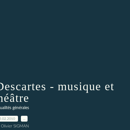
Descartes - musique et
héâtre
ualités générales
2.02.2010
…
 Olivier SIGMAN