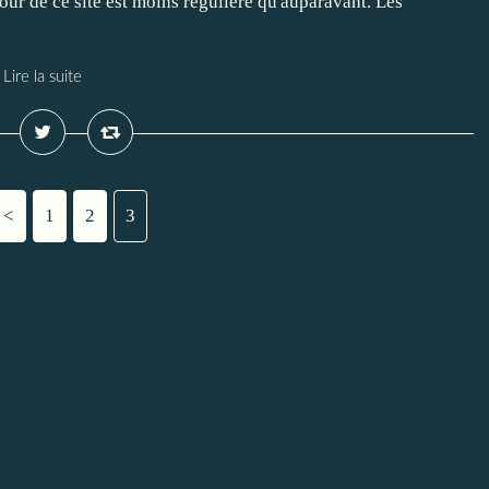
jour de ce site est moins régulière qu'auparavant. Les
Lire la suite
<
1
2
3