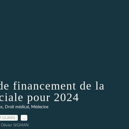
de financement de la
ociale pour 2024
,
,
ux
Droit médical
Médecine
7.12.2023
…
 Olivier SIGMAN