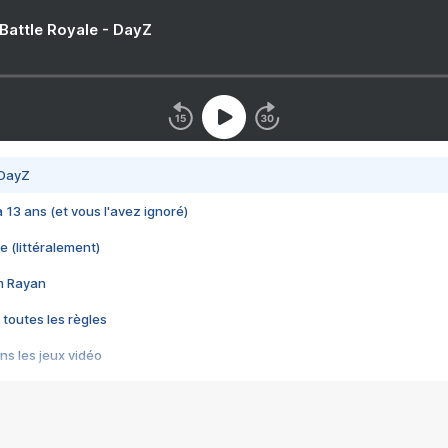
 Battle Royale - DayZ
 DayZ
 a 13 ans (et vous l'avez ignoré)
e (littéralement)
im Rayan
 toutes les règles
s les jeux vidéo
us choquant de Rockstar ? - Le scandale BULLY
e plus moche de Steam