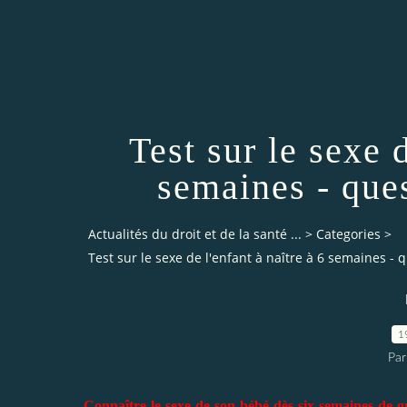
Test sur le sexe d
semaines - que
Actualités du droit et de la santé ...
>
Categories
>
Test sur le sexe de l'enfant à naître à 6 semaines 
1
Par
Connaître le sexe de son bébé dès six semaines de g