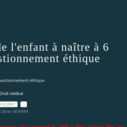
e l'enfant à naître à 6
stionnement éthique
- questionnement éthique
Droit médical
9.05.2007
…
 Olivier SIGMAN
rossesse: c'est la promesse du "Pink or Blue" (rose ou bleu), un