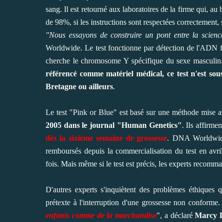
sang. Il est retourné aux laboratoires de la firme qui, au 
de 98%, si les instructions sont respectées correctemen
"Nous essayons de construire un pont entre la scien
Worldwide. Le test fonctionne par détection de l'ADN fo
cherche le chromosome Y spécifique du sexe masculin. S
référencé comme matériel médical, ce test n'est sou
Bretagne ou ailleurs
.
Le test "Pink or Blue" est basé sur une méthode mise au
2005 dans le journal "Human Genetics"
. Ils affirme
dès la sixième semaine de grossesse
. DNA Worldwide 
remboursés depuis la commercialisation du test en avri
fois.
Mais même si le test est précis, les experts recomm
D'autres experts s'inquiètent des problèmes éthiques q
prétexte à l'interruption d'une grossesse non conforme.
enfants comme de la marchandise
", a déclaré
Marcy D