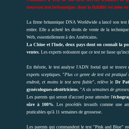
nouveau test britannique, dont la fiabilité est mise e
La firme britannique DNA Worldwide a lancé son test le
entier. Elle a acheté les droits de vente de la techniqu
Web, essentiellement à des Américains.
La Chine et l'Inde, deux pays dont on connaît la pol
ventes
. Les experts redoutent que ce test ne fasse qu'inc
En théorie, le test analyse l'ADN foetal qui se trouve
experts sceptiques. "
Plus ce genre de test est pratiqué
endroit, et moins le test sera fiable
", relève le
Dr Pat
gynécologues-obstétriciens
. "
A six semaines de grosses
Les parents qui seront d'accord pour attendre l'
échograp
sûre à 100%
. Les procédés invasifs comme une amni
praticables qu'à 11 semaines de grossesse.
Les parents qui commandent le test "Pink and Blue" reç