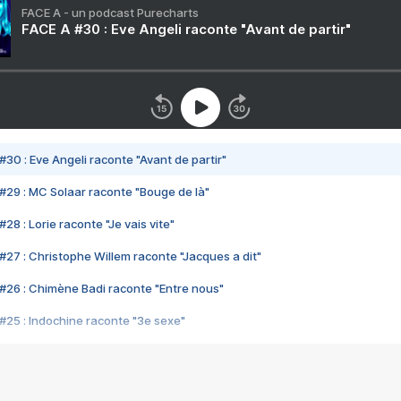
FACE A - un podcast Purecharts
FACE A #30 : Eve Angeli raconte "Avant de partir"
#30 : Eve Angeli raconte "Avant de partir"
#29 : MC Solaar raconte "Bouge de là"
28 : Lorie raconte "Je vais vite"
#27 : Christophe Willem raconte "Jacques a dit"
#26 : Chimène Badi raconte "Entre nous"
#25 : Indochine raconte "3e sexe"
#24 : Zaho raconte "C'est chelou"
#23 : Patrick Bruel raconte "Au café des délices"