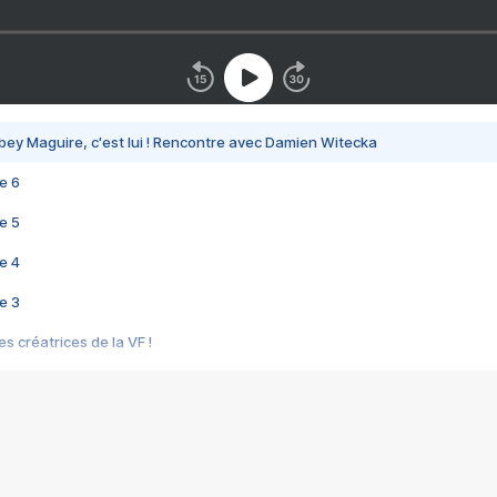
bey Maguire, c'est lui ! Rencontre avec Damien Witecka
e 6
e 5
e 4
e 3
s créatrices de la VF !
e 2
e 1
e Mektoub My Love arrive enfin ! Rencontre avec Shaïn Boumedine et Sal