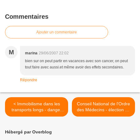
Commentaires
Ajouter un commentaire
M
marina
29/06/2007 22:02
bien sur on peut partir en vacances avec son cancer, on peut
tout faire avec aussi.et même avoir des effets secondaires.
Répondre
< Immobilisme dans les
Conseil National de l'Ordre
transports longs - danger
des Médecins - élection de
pour la santé
Michel Legmann >
Hébergé par Overblog