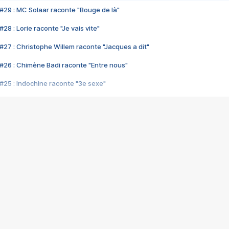
#29 : MC Solaar raconte "Bouge de là"
28 : Lorie raconte "Je vais vite"
#27 : Christophe Willem raconte "Jacques a dit"
#26 : Chimène Badi raconte "Entre nous"
#25 : Indochine raconte "3e sexe"
#24 : Zaho raconte "C'est chelou"
#23 : Patrick Bruel raconte "Au café des délices"
#22 : Kyo raconte "Le chemin"
#21 : Nolwenn Leroy raconte "Cassé"
#20 : Patrick Hernandez raconte "Born to be alive"
#19 : Lorie raconte "Près de moi"
#18 : Michael Jones raconte "A nos actes manqués" (avec Jean-Jacque