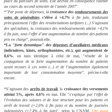
place du parcours de soins. Elle devrait en conséquence ralentir
au cours du second semestre de l’année 2007
".
*"
Par poste de dépenses, la
croissance des
remboursements des
soins de généralistes
s’élève à +4,7%
à fin juin, traduisant
principalement l’effet des revalorisations tarifaires (...) S’agissant
des spécialistes, la croissance des remboursements atteint +4,1%
à fin juin, sous l’effet d’une augmentation de nombre des patients
pris en charge
", poursuit-elle.
*La "
forte dynamique
" des
dépenses d’auxiliaires médicaux
(infirmières, kinés, orthophonistes, etc.), qui augmentent de
8,6%
, un taux identique à celui de mai, "
résulte de la
conjugaison de la forte augmentation du nombre de patients
ayant recours à ces soins (...) et de l’augmentation également
importante de leur consommation moyenne
", précise-t-elle
encore.
*S’agissant des
arrêts de travail
, la
croissance des versements
atteint 5%, après 4,6%
en mai. Elle "
s’explique par l’effet de
l’évolution des salaires et de leur structure pour les patients en
arrêt de travail (+2,6% à fin juin) et du nombre de journées
indemnisées (+2,4% à fin juin)
", selon la CNAM.
Lire aussi