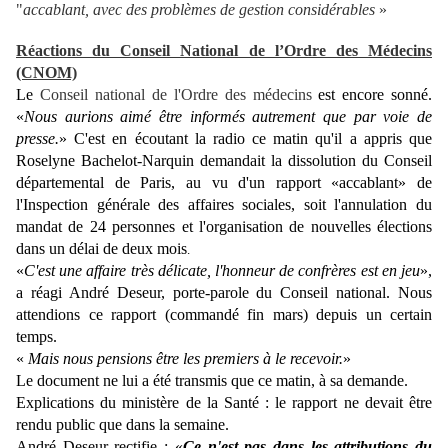
"
accablant, avec des problèmes de gestion considérables
»
Réactions du Conseil National de l’Ordre des Médecins
(CNOM)
Le
Conseil national de l'Ordre des médecins
est encore sonné.
«
Nous aurions aimé être informés autrement que par voie de
presse.
» C'est en écoutant la radio ce matin qu'il a appris que
Roselyne Bachelot-Narquin demandait la dissolution du Conseil
départemental de Paris, au vu d'un rapport «accablant» de
l'Inspection générale des affaires sociales, soit l'annulation du
mandat de 24 personnes et l'organisation de nouvelles élections
dans un délai de deux mois
.
«
C'est une affaire très délicate, l'honneur de confrères est en jeu
»,
a réagi André Deseur, porte-parole du Conseil national. Nous
attendions ce rapport (commandé fin mars) depuis un certain
temps.
«
Mais nous pensions être les premiers à le recevoir.
»
Le document ne lui a été transmis que ce matin, à sa demande.
Explications du ministère de la Santé : le rapport ne devait être
rendu public que dans la semaine.
André Deseur rectifie : «
Ce n'est pas dans les attributions du