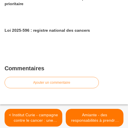
prioritaire
Loi 2025-596 : registre national des cancers
Commentaires
Ajouter un commentaire
< Institut Curie - campagne
Amiante - des
contre le cancer : une
responsabilités à prendre:
personne sur 2 sera
Condé-sur-Noireau &