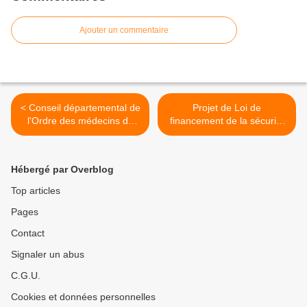
Ajouter un commentaire
< Conseil départemental de
Projet de Loi de
l'Ordre des médecins de
financement de la sécurité
Paris - dissolution par le
sociale (LFSS) pour 2008 -
Conseil National de l'Ordre
modification par
des Médecins (CNOM) et le
l'Assemblée Nationale :
Hébergé par Overblog
préfet
franchises &
conventionnement >
Top articles
Pages
Contact
Signaler un abus
C.G.U.
Cookies et données personnelles