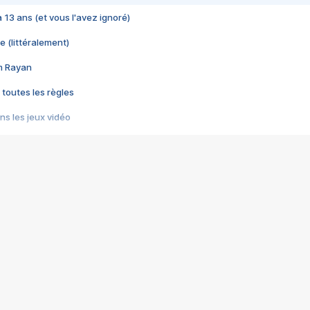
 a 13 ans (et vous l'avez ignoré)
e (littéralement)
im Rayan
 toutes les règles
s les jeux vidéo
us choquant de Rockstar ? - Le scandale BULLY
e plus moche de Steam
du RÊVE tourne au CAUCHEMAR
pendant 8 heures
it… à tort
umiliés par un jeu vidéo
ire - Final Fantasy 8