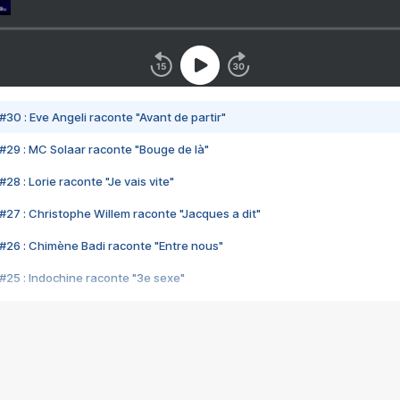
#30 : Eve Angeli raconte "Avant de partir"
#29 : MC Solaar raconte "Bouge de là"
28 : Lorie raconte "Je vais vite"
#27 : Christophe Willem raconte "Jacques a dit"
#26 : Chimène Badi raconte "Entre nous"
#25 : Indochine raconte "3e sexe"
#24 : Zaho raconte "C'est chelou"
#23 : Patrick Bruel raconte "Au café des délices"
#22 : Kyo raconte "Le chemin"