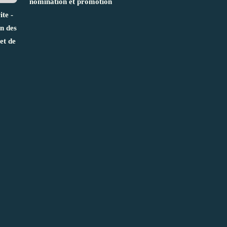
nomination et promotion
te -
n des
et de