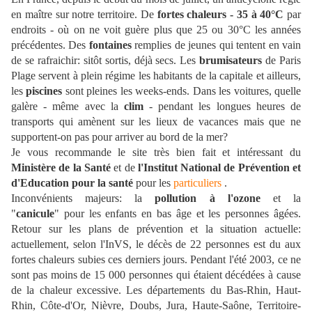
en maître sur notre territoire. De
fortes chaleurs - 35 à 40°C
par
endroits - où on ne voit guère plus que 25 ou 30°C les années
précédentes. Des
fontaines
remplies de jeunes qui tentent en vain
de se rafraichir: sitôt sortis, déjà secs. Les
brumisateurs
de Paris
Plage servent à plein régime les habitants de la capitale et ailleurs,
les
piscines
sont pleines les weeks-ends. Dans les voitures, quelle
galère - même avec la
clim
- pendant les longues heures de
transports qui amènent sur les lieux de vacances mais que ne
supportent-on pas pour arriver au bord de la mer?
Je vous recommande le site très bien fait et intéressant du
Ministère de la Santé
et de
l'Institut National de Prévention et
d'Education pour la santé
pour les
particuliers
.
Inconvénients majeurs: la
pollution à l'ozone
et la
"
canicule
" pour les enfants en bas âge et les personnes âgées.
Retour sur les plans de prévention et la situation actuelle:
actuellement, selon l'InVS, le décès de 22 personnes est du aux
fortes chaleurs subies ces derniers jours. Pendant l'été 2003, ce ne
sont pas moins de 15 000 personnes qui étaient décédées à cause
de la chaleur excessive. Les départements du Bas-Rhin, Haut-
Rhin, Côte-d'Or, Nièvre, Doubs, Jura, Haute-Saône, Territoire-