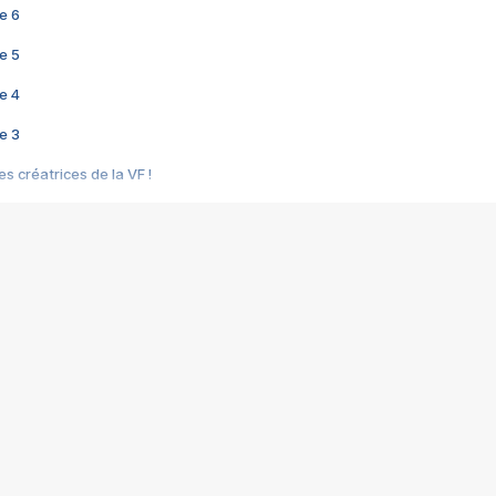
e 6
e 5
e 4
e 3
s créatrices de la VF !
e 2
e 1
e Mektoub My Love arrive enfin ! Rencontre avec Shaïn Boumedine et Sal
i : après Toni en famille
elle réalise le bouleversant Dites lui que je l'aime
ais ! Rencontre autour de Vie privée de Rebecca Zlotowski
 de Marguerite, Grave... Rencontre avec Ella Rumpf
 Les Rêveurs, un film intime sur la santé mentale