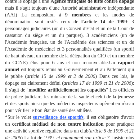
contre le dopage à une
Agence française de lutte contre dopage
mais il s'agit toujours d'une Autorité administrative indépendante
(AAI) La composition à
9 membres
et les modes de
dénomination sont restés ceux de
l'article 14 de 1999
: 3
personnages judiciaires (un du Conseil d'Etat et un de la Cour de
cassation du siège et un du parquet), 3 académiciens (un de
l'Académie française, un de l'Académie des sciences et un de
l'Académie de médecine) et 3 personnalités qualifiées (un sportif
de haut niveau, un membre de la délégation du CIO et un membre
du CCNE) élus pour 6 ans et non renouvelable.Un
rapport
annuel
est toujours remis au Gouvernement et au Parlement qui
le publie (
article 15 de 1999 et 2 de 2006
) Dans ces lois, le
dopage est clairement défini (
articles 17 de 1999 et 21 de 2006
):
il s'agit de "
modifier artificiellement les capacités
" Les officiers
de police judiciare, les ministre de la santé et celui de la jeunesse
et des sports ainsi que les médecins inspecteurs opèrent en réseau
pour vérifier le bon état de santé des athlètes.
*Sur le volet
surveillance des sportifs
, il est obligatoire d'avoir
un
certificat médiacl de non contre indication
pour pratiquer
une activité sportive régulière dans un club(
article
5 de 1999 et 21
de 2006
) La loi de 1999,
et notamment son article 7
, insiste plus